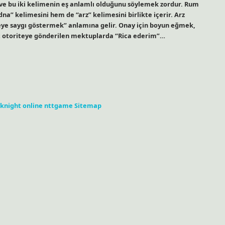
r ve bu iki kelimenin eş anlamlı olduğunu söylemek zordur. Rum
na” kelimesini hem de “arz” kelimesini birlikte içerir. Arz
teye saygı göstermek” anlamına gelir. Onay için boyun eğmek,
lt otoriteye gönderilen mektuplarda “Rica ederim”…
knight online
nttgame
Sitemap