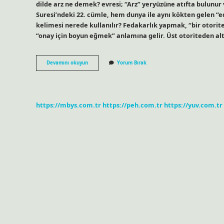
dilde arz ne demek? evresi; “Arz” yeryüzüne atıfta bulunu
Suresi’ndeki 22. cümle, hem dunya ile aynı kökten gelen “ed
kelimesi nerede kullanılır? Fedakarlık yapmak, “bir otori
“onay için boyun eğmek” anlamına gelir. Üst otoriteden a
Arz
Devamını okuyun
Yorum Bırak
Kelimesi
Ne
Anlama
Gelir
https://mbys.com.tr
https://peh.com.tr
https://yuv.com.tr