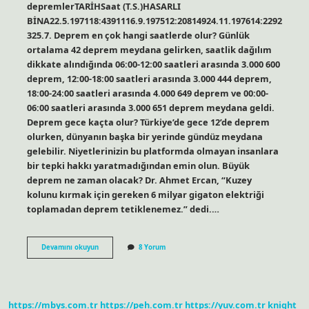
depremlerTARİHSaat (T.S.)HASARLI
BİNA22.5.197118:4391116.9.197512:20814924.11.197614:2292
325.7. Deprem en çok hangi saatlerde olur? Günlük
ortalama 42 deprem meydana gelirken, saatlik dağılım
dikkate alındığında 06:00-12:00 saatleri arasında 3.000 600
deprem, 12:00-18:00 saatleri arasında 3.000 444 deprem,
18:00-24:00 saatleri arasında 4.000 649 deprem ve 00:00-
06:00 saatleri arasında 3.000 651 deprem meydana geldi.
Deprem gece kaçta olur? Türkiye’de gece 12’de deprem
olurken, dünyanın başka bir yerinde gündüz meydana
gelebilir. Niyetlerinizin bu platformda olmayan insanlara
bir tepki hakkı yaratmadığından emin olun. Büyük
deprem ne zaman olacak? Dr. Ahmet Ercan, “Kuzey
kolunu kırmak için gereken 6 milyar gigaton elektriği
toplamadan deprem tetiklenemez.” dedi.…
Büyük
Devamını okuyun
8 Yorum
Depremler
Saat
Kaçta
Olur
https://mbys.com.tr
https://peh.com.tr
https://yuv.com.tr
knight