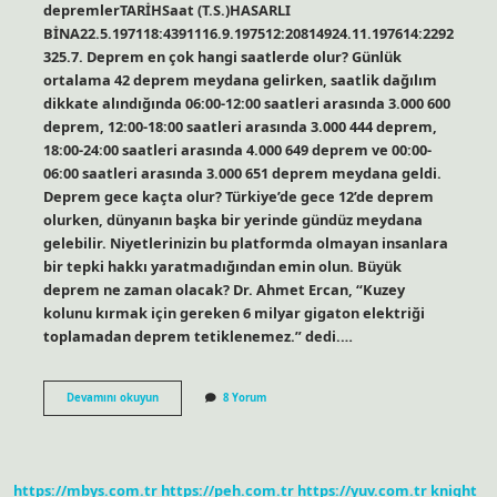
depremlerTARİHSaat (T.S.)HASARLI
BİNA22.5.197118:4391116.9.197512:20814924.11.197614:2292
325.7. Deprem en çok hangi saatlerde olur? Günlük
ortalama 42 deprem meydana gelirken, saatlik dağılım
dikkate alındığında 06:00-12:00 saatleri arasında 3.000 600
deprem, 12:00-18:00 saatleri arasında 3.000 444 deprem,
18:00-24:00 saatleri arasında 4.000 649 deprem ve 00:00-
06:00 saatleri arasında 3.000 651 deprem meydana geldi.
Deprem gece kaçta olur? Türkiye’de gece 12’de deprem
olurken, dünyanın başka bir yerinde gündüz meydana
gelebilir. Niyetlerinizin bu platformda olmayan insanlara
bir tepki hakkı yaratmadığından emin olun. Büyük
deprem ne zaman olacak? Dr. Ahmet Ercan, “Kuzey
kolunu kırmak için gereken 6 milyar gigaton elektriği
toplamadan deprem tetiklenemez.” dedi.…
Büyük
Devamını okuyun
8 Yorum
Depremler
Saat
Kaçta
Olur
https://mbys.com.tr
https://peh.com.tr
https://yuv.com.tr
knight