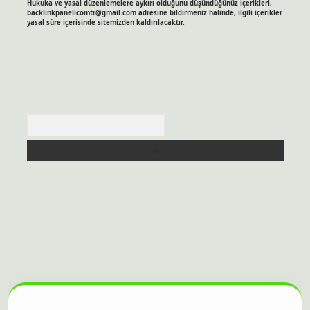
Hukuka ve yasal düzenlemelere aykırı olduğunu düşündüğünüz içerikleri,
backlinkpanelicomtr@gmail.com
adresine bildirmeniz halinde, ilgili içerikler
yasal süre içerisinde sitemizden kaldırılacaktır.
Arama
sitesi