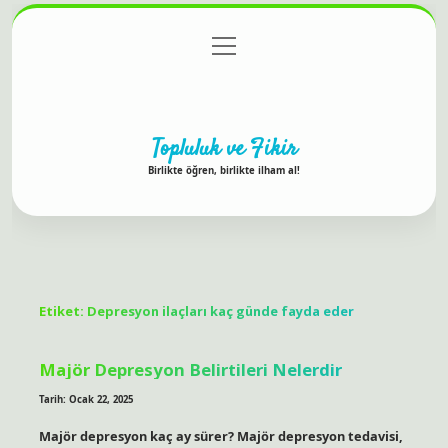
menüyü
Anasayfa
Gizlilik Politikası
Yasal Uyarı
aç
Hakkımızda
Topluluk ve Fikir
Birlikte öğren, birlikte ilham al!
Etiket:
Depresyon ilaçları kaç günde fayda eder
Majör Depresyon Belirtileri Nelerdir
Tarih: Ocak 22, 2025
Majör depresyon kaç ay sürer? Majör depresyon tedavisi,