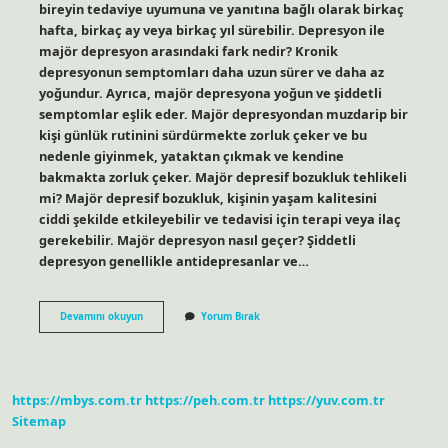
bireyin tedaviye uyumuna ve yanıtına bağlı olarak birkaç
hafta, birkaç ay veya birkaç yıl sürebilir. Depresyon ile
majör depresyon arasındaki fark nedir? Kronik
depresyonun semptomları daha uzun sürer ve daha az
yoğundur. Ayrıca, majör depresyona yoğun ve şiddetli
semptomlar eşlik eder. Majör depresyondan muzdarip bir
kişi günlük rutinini sürdürmekte zorluk çeker ve bu
nedenle giyinmek, yataktan çıkmak ve kendine
bakmakta zorluk çeker. Majör depresif bozukluk tehlikeli
mi? Majör depresif bozukluk, kişinin yaşam kalitesini
ciddi şekilde etkileyebilir ve tedavisi için terapi veya ilaç
gerekebilir. Majör depresyon nasıl geçer? Şiddetli
depresyon genellikle antidepresanlar ve…
Majör
Devamını okuyun
Yorum Bırak
Depresyon
Belirtileri
Nelerdir
https://mbys.com.tr
https://peh.com.tr
https://yuv.com.tr
Sitemap