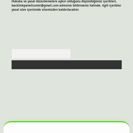
Hukuka ve yasal düzenlemelere aykırı olduğunu düşündüğünüz içerikleri,
backlinkpanelicomtr@gmail.com
adresine bildirmeniz halinde, ilgili içerikler
yasal süre içerisinde sitemizden kaldırılacaktır.
Arama
sitesi