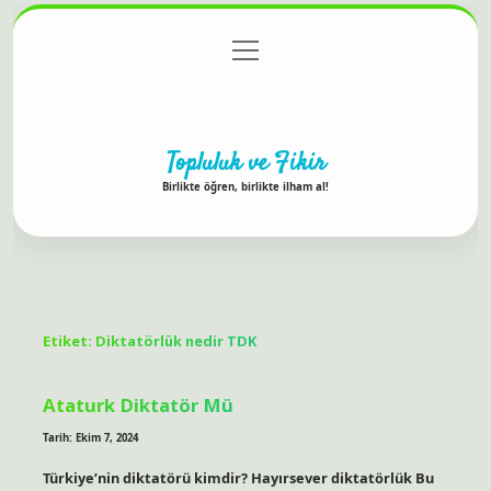
menüyü
Anasayfa
Gizlilik Politikası
Yasal Uyarı
aç
Hakkımızda
Topluluk ve Fikir
Birlikte öğren, birlikte ilham al!
Etiket:
Diktatörlük nedir TDK
Ataturk Diktatör Mü
Tarih: Ekim 7, 2024
Türkiye’nin diktatörü kimdir? Hayırsever diktatörlük Bu