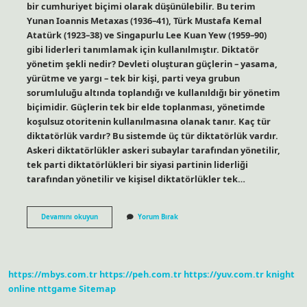
bir cumhuriyet biçimi olarak düşünülebilir. Bu terim
Yunan Ioannis Metaxas (1936–41), Türk Mustafa Kemal
Atatürk (1923–38) ve Singapurlu Lee Kuan Yew (1959–90)
gibi liderleri tanımlamak için kullanılmıştır. Diktatör
yönetim şekli nedir? Devleti oluşturan güçlerin – yasama,
yürütme ve yargı – tek bir kişi, parti veya grubun
sorumluluğu altında toplandığı ve kullanıldığı bir yönetim
biçimidir. Güçlerin tek bir elde toplanması, yönetimde
koşulsuz otoritenin kullanılmasına olanak tanır. Kaç tür
diktatörlük vardır? Bu sistemde üç tür diktatörlük vardır.
Askeri diktatörlükler askeri subaylar tarafından yönetilir,
tek parti diktatörlükleri bir siyasi partinin liderliği
tarafından yönetilir ve kişisel diktatörlükler tek…
Ataturk
Devamını okuyun
Yorum Bırak
Diktatör
Mü
https://mbys.com.tr
https://peh.com.tr
https://yuv.com.tr
knight
online
nttgame
Sitemap