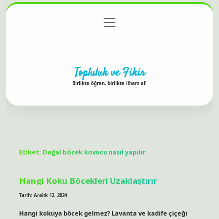
menüyü
Anasayfa
Gizlilik Politikası
Yasal Uyarı
aç
Hakkımızda
Topluluk ve Fikir
Birlikte öğren, birlikte ilham al!
Etiket:
Doğal böcek kovucu nasıl yapılır
Hangi Koku Böcekleri Uzaklaştırır
Tarih: Aralık 12, 2024
Hangi kokuya böcek gelmez? Lavanta ve kadife çiçeği