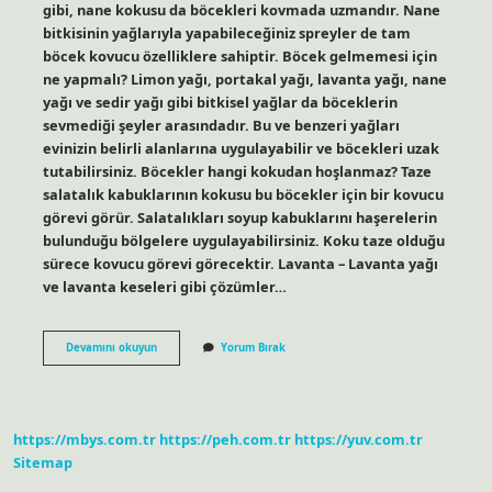
gibi, nane kokusu da böcekleri kovmada uzmandır. Nane
bitkisinin yağlarıyla yapabileceğiniz spreyler de tam
böcek kovucu özelliklere sahiptir. Böcek gelmemesi için
ne yapmalı? Limon yağı, portakal yağı, lavanta yağı, nane
yağı ve sedir yağı gibi bitkisel yağlar da böceklerin
sevmediği şeyler arasındadır. Bu ve benzeri yağları
evinizin belirli alanlarına uygulayabilir ve böcekleri uzak
tutabilirsiniz. Böcekler hangi kokudan hoşlanmaz? Taze
salatalık kabuklarının kokusu bu böcekler için bir kovucu
görevi görür. Salatalıkları soyup kabuklarını haşerelerin
bulunduğu bölgelere uygulayabilirsiniz. Koku taze olduğu
sürece kovucu görevi görecektir. Lavanta – Lavanta yağı
ve lavanta keseleri gibi çözümler…
Hangi
Devamını okuyun
Yorum Bırak
Koku
Böcekleri
Uzaklaştırır
https://mbys.com.tr
https://peh.com.tr
https://yuv.com.tr
Sitemap