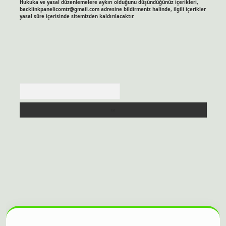
Hukuka ve yasal düzenlemelere aykırı olduğunu düşündüğünüz içerikleri,
backlinkpanelicomtr@gmail.com
adresine bildirmeniz halinde, ilgili içerikler
yasal süre içerisinde sitemizden kaldırılacaktır.
Arama
itesi