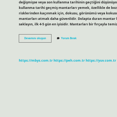
değişmişse veya son kullanma tarihinin geçtiğini düşünüyo
kullanma tarihi geçmiş mantarları yemek, özellikle de bozu
risklerinden kaçınmak için, dokusu, görünümü veya kokusu
mantarları atmak daha güvenlidir. Dolapta duran mantar b
saklayın, ilk 4-5 gün en iyisidir. Mantarları bir fırçayla tem
Mantar
Devamını okuyun
Yorum Bırak
Son
Kullanma
Tarihinden
Sonra
Yenir
https://mbys.com.tr
https://peh.com.tr
https://yuv.com.tr
Mi