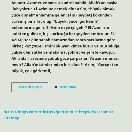
Anlamı: Azamet ve sonsuz kudret sahibi. Allah’tan başka
ilah yoktur. El-Azim ne demek din? Azîm, “büyük olmak,
yüce olmak” anlamına gelen izâm (heybet) kökünden
türemiş bir sıfat olup, “büyük, yüce, görkemli”
anlamlarına gelir. El-Azim neye iyi gelir? El-Azim ismi
kalpten gidince, kişi korktuğu her şeyden emin olur. EL-
AZİM; Her gün sabah namazından sonra şartlarına göre
birkaç kez (1024) ismini okuyan kimse huzur ve mutluluğa,
yüksek bir rütbe ve makama, şöhret ve şerefe kavuşur.
Akranları arasında çabuk göze çarparlar. Ya azim manası
nedir? Allah’ın isimlerinden biri olan El-Azim, “Gerçekten
büyük, çok görkemli,…
El-
Devamını okuyun
Yorum Bırak
Azim
Ne
Demek
Diyanet
https://mbys.com.tr
https://peh.com.tr
https://yuv.com.tr
Sitemap