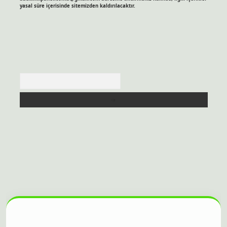
yasal süre içerisinde sitemizden kaldırılacaktır.
Arama
sitesi