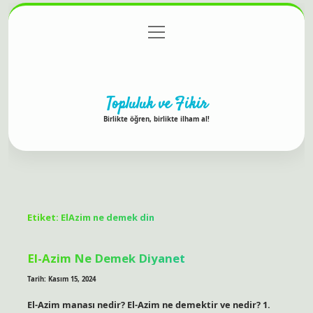
menüyü
Anasayfa
Gizlilik Politikası
Yasal Uyarı
aç
Hakkımızda
Topluluk ve Fikir
Birlikte öğren, birlikte ilham al!
Etiket:
ElAzim ne demek din
El-Azim Ne Demek Diyanet
Tarih: Kasım 15, 2024
El-Azim manası nedir? El-Azim ne demektir ve nedir? 1.