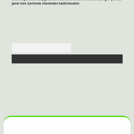
yasal süre içerisinde sitemizden kaldırılacaktır.
Arama
sitesi