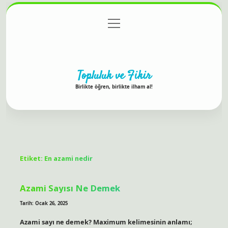
menüyü
Anasayfa
Gizlilik Politikası
Yasal Uyarı
aç
Hakkımızda
Topluluk ve Fikir
Birlikte öğren, birlikte ilham al!
Etiket:
En azami nedir
Azami Sayısı Ne Demek
Tarih: Ocak 26, 2025
Azami sayı ne demek? Maximum kelimesinin anlamı;