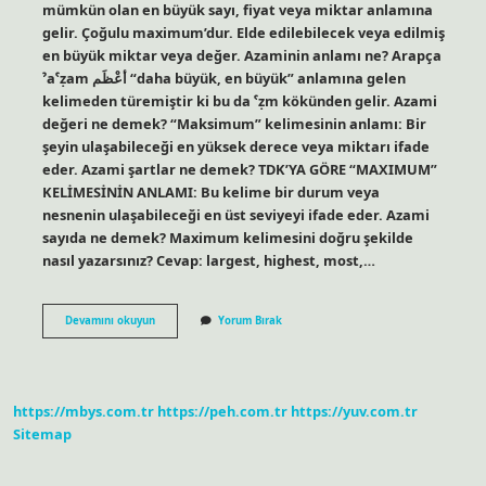
mümkün olan en büyük sayı, fiyat veya miktar anlamına
gelir. Çoğulu maximum’dur. Elde edilebilecek veya edilmiş
en büyük miktar veya değer. Azaminin anlamı ne? Arapça
ˀaˁẓam أعْظَم “daha ​​büyük, en büyük” anlamına gelen
kelimeden türemiştir ki bu da ˁẓm kökünden gelir. Azami
değeri ne demek? “Maksimum” kelimesinin anlamı: Bir
şeyin ulaşabileceği en yüksek derece veya miktarı ifade
eder. Azami şartlar ne demek? TDK’YA GÖRE “MAXIMUM”
KELİMESİNİN ANLAMI: Bu kelime bir durum veya
nesnenin ulaşabileceği en üst seviyeyi ifade eder. Azami
sayıda ne demek? Maximum kelimesini doğru şekilde
nasıl yazarsınız? Cevap: largest, highest, most,…
Azami
Devamını okuyun
Yorum Bırak
Sayısı
Ne
Demek
https://mbys.com.tr
https://peh.com.tr
https://yuv.com.tr
Sitemap