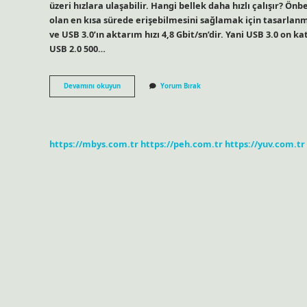
üzeri hızlara ulaşabilir. Hangi bellek daha hızlı çalışır? Ö
olan en kısa sürede erişebilmesini sağlamak için tasarlanmış
ve USB 3.0’ın aktarım hızı 4,8 Gbit/sn’dir. Yani USB 3.0 on 
USB 2.0 500…
Hangi
Devamını okuyun
Yorum Bırak
Flash
Bellek
Daha
Hızlı
https://mbys.com.tr
https://peh.com.tr
https://yuv.com.tr