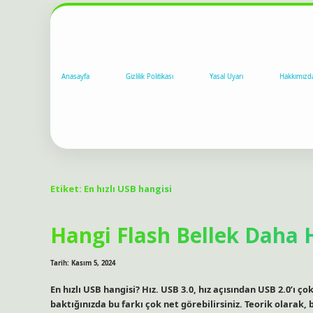
Anasayfa
Gizlilik Politikası
Yasal Uyarı
Hakkımızd
Etiket:
En hızlı USB hangisi
Hangi Flash Bellek Daha H
Tarih: Kasım 5, 2024
En hızlı USB hangisi? Hız. USB 3.0, hız açısından USB 2.0’ı ç
baktığınızda bu farkı çok net görebilirsiniz. Teorik olarak,