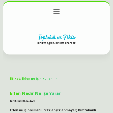
menüyü
Anasayfa
Gizlilik Politikası
Yasal Uyarı
aç
Hakkımızda
Topluluk ve Fikir
Birlikte öğren, birlikte ilham al!
Etiket:
Erlen ne için kullanılır
Erlen Nedir Ne Işe Yarar
Tarih: Kasım 30, 2024
Erlen ne için kullanılır? Erlen (Erlenmayer) Düz tabanlı