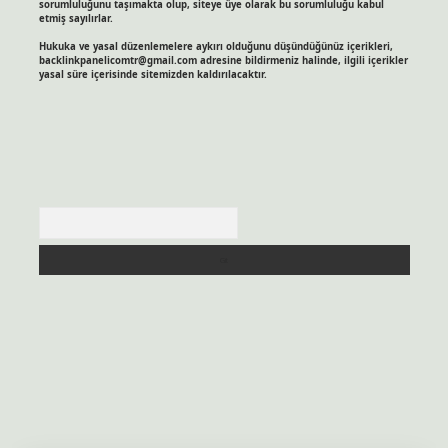
sorumluluğunu taşımakta olup, siteye üye olarak bu sorumluluğu kabul
etmiş sayılırlar.
Hukuka ve yasal düzenlemelere aykırı olduğunu düşündüğünüz içerikleri,
backlinkpanelicomtr@gmail.com
adresine bildirmeniz halinde, ilgili içerikler
yasal süre içerisinde sitemizden kaldırılacaktır.
Arama
s sitesi