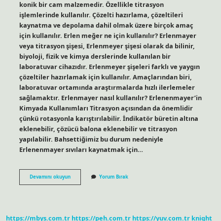
konik bir cam malzemedir. Özellikle titrasyon
işlemlerinde kullanılır. Çözelti hazırlama, çözeltileri
kaynatma ve depolama dahil olmak üzere birçok amaç
için kullanılır. Erlen meğer ne için kullanılır? Erlenmayer
veya titrasyon şişesi, Erlenmeyer şişesi olarak da bilinir,
biyoloji, fizik ve kimya derslerinde kullanılan bir
laboratuvar cihazıdır. Erlenmeyer şişeleri farklı ve yaygın
çözeltiler hazırlamak için kullanılır. Amaçlarından biri,
laboratuvar ortamında araştırmalarda hızlı ilerlemeler
sağlamaktır. Erlenmayer nasıl kullanılır? Erlenenmayer’in
Kimyada Kullanımları Titrasyon açısından da önemlidir
çünkü rotasyonla karıştırılabilir. İndikatör büretin altına
eklenebilir, çözücü balona eklenebilir ve titrasyon
yapılabilir. Bahsettiğimiz bu durum nedeniyle
Erlenenmayer sıvıları kaynatmak için…
Erlen
Devamını okuyun
Yorum Bırak
Nedir
Ne
Işe
Yarar
https://mbys.com.tr
https://peh.com.tr
https://yuv.com.tr
knight