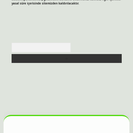
yasal süre içerisinde sitemizden kaldırılacaktır.
Arama
sitesi