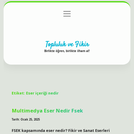
menüyü
Anasayfa
Gizlilik Politikası
Yasal Uyarı
aç
Hakkımızda
Topluluk ve Fikir
Birlikte öğren, birlikte ilham al!
Etiket:
Eser içeriği nedir
Multimedya Eser Nedir Fsek
Tarih: Ocak 25, 2025
FSEK kapsamında eser nedir? Fikir ve Sanat Eserleri