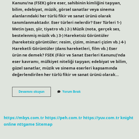
Kanunu’na (FSEK) göre eser, sahibinin kimliğini taşıyan,
bilim, edebiyat, müzik, görsel sanatlar veya sinema
alanlarındaki her türlü fikir ve sanat ürünü olarak
tanımlanmaktadır. Eser türleri nelerdir? Eser Türleri 1-)
Metin (yazı, şiir, tiyatro vb.) 2-) Müzik (nota, gerçek ses,
bestelenmiş müzik vb.) 3-) Hareketsiz Görüntüler
(hareketsiz görüntüler; resim, çizim, mimari çizim vb.) 4-)
Hareketli Görüntüler (dans hareketleri, film vb.) Eser
ürün ne demek? FSEK (Fikir ve Sanat Eserleri Kanunu)’nda
eser kavramı, mülkiyet niteliği taşıyan; edebiyat ve bilim,
güzel sanatlar, müzik ve sinema eserleri kapsamında
değerlendirilen her türlü fikir ve sanat ürünü olarak…
Multimedya
Devamını okuyun
Yorum Bırak
Eser
Nedir
Fsek
https://mbys.com.tr
https://peh.com.tr
https://yuv.com.tr
knight
online
nttgame
Sitemap