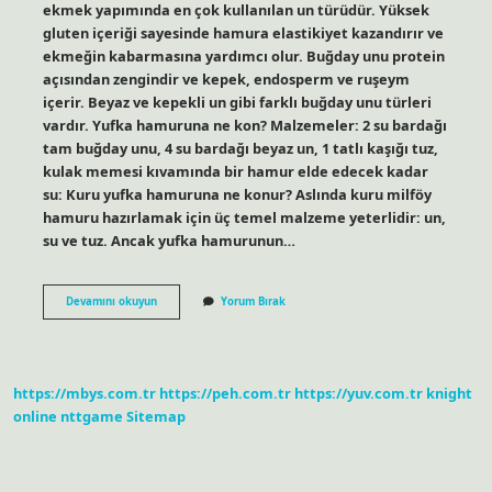
ekmek yapımında en çok kullanılan un türüdür. Yüksek
gluten içeriği sayesinde hamura elastikiyet kazandırır ve
ekmeğin kabarmasına yardımcı olur. Buğday unu protein
açısından zengindir ve kepek, endosperm ve ruşeym
içerir. Beyaz ve kepekli un gibi farklı buğday unu türleri
vardır. Yufka hamuruna ne kon? Malzemeler: 2 su bardağı
tam buğday unu, 4 su bardağı beyaz un, 1 tatlı kaşığı tuz,
kulak memesi kıvamında bir hamur elde edecek kadar
su: Kuru yufka hamuruna ne konur? Aslında kuru milföy
hamuru hazırlamak için üç temel malzeme yeterlidir: un,
su ve tuz. Ancak yufka hamurunun…
Yufka
Devamını okuyun
Yorum Bırak
Ekmek
Için
Hangi
Un
Kullanılır
https://mbys.com.tr
https://peh.com.tr
https://yuv.com.tr
knight
online
nttgame
Sitemap