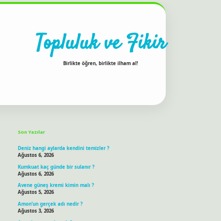
Topluluk ve Fikir
Birlikte öğren, birlikte ilham al!
Sidebar
ilbet bahis sitesi
Son Yazılar
Deniz hangi aylarda kendini temizler ?
Ağustos 6, 2026
Kumkuat kaç günde bir sulanır ?
Ağustos 6, 2026
Avene güneş kremi kimin malı ?
Ağustos 5, 2026
Amon’un gerçek adı nedir ?
Ağustos 3, 2026