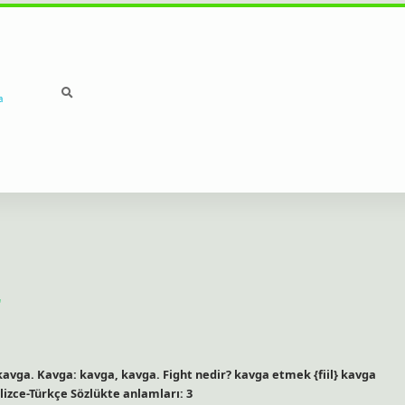
a
r
avga. Kavga: kavga, kavga. Fight nedir? kavga etmek {fiil} kavga
gilizce-Türkçe Sözlükte anlamları: 3