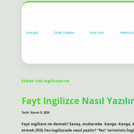
Anasayfa
Gizlilik Politikası
Yasal Uyarı
Hakkımızd
Etiket:
Fak ingilizcesi ne
Fayt Ingilizce Nasıl Yazılı
Tarih: Kasım 9, 2024
Fayt ingilizce ne demek? Savaş, muharebe. Kavga. Kavga, k
etmek {fiil} Fes ingilizcede nasıl yazılır? “fes” teriminin İn