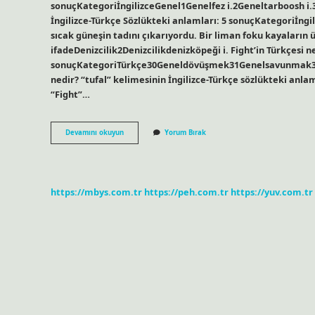
sonuçKategoriİngilizceGenel1Genelfez i.2Geneltarboosh i.3Ge
İngilizce-Türkçe Sözlükteki anlamları: 5 sonuçKategoriİngi
sıcak güneşin tadını çıkarıyordu. Bir liman foku kayaların 
ifadeDenizcilik2Denizcilikdenizköpeği i. Fight’in Türkçesi n
sonuçKategoriTürkçe30Geneldövüşmek31Genelsavunmak32G
nedir? “tufal” kelimesinin İngilizce-Türkçe sözlükteki anlaml
“Fight”…
Fayt
Devamını okuyun
Yorum Bırak
Ingilizce
Nasıl
Yazılır
https://mbys.com.tr
https://peh.com.tr
https://yuv.com.tr