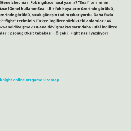
nelchechia i. Fok ingilizce nasıl yazılır? “Seal” teriminin
lizce1Genel kullanımSeal i.Bir fok kayaların üzerinde görüldü,
üzerinde görüldü, sıcak güneşin tadını çıkarıyordu. Daha fazla
e? “fight” teriminin Türkçe-İngilizce sözlükteki anlamları: 46
eneldövüşmek33Geneldövüşmek69 satır daha Tufal ingilizce
arı: 2 sonuç Oksit tabakası i. Ölçek i. Fight nasıl yazılıyor?
knight online
nttgame
Sitemap