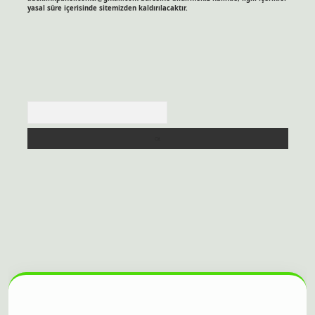
yasal süre içerisinde sitemizden kaldırılacaktır.
Arama
sitesi