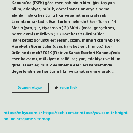
Kanunu’na (FSEK) göre eser, sahibinin kimliğini taşıyan,
bilim, edebiyat, müzik, görsel sanatlar veya sinema
alanlarındaki her türlü fikir ve sanat ürünü olarak
tanımlanmaktadır. Eser türleri nelerdir? Eser Türleri 1-)
Metin (yazı, şiir, tiyatro vb.) 2-) Müzik (nota, gerçek ses,
bestelenmiş müzik vb.) 3-) Hareketsiz Görüntüler
(hareketsiz görüntüler; resim, çizim, mimari çizim vb.) 4-)
Hareketli Görüntüler (dans hareketleri, film vb.) Eser
ürün ne demek? FSEK (Fikir ve Sanat Eserleri Kanunu)’nda
eser kavramı, mülkiyet niteliği taşıyan; edebiyat ve bilim,
güzel sanatlar, müzik ve sinema eserleri kapsamında
değerlendirilen her türlü fikir ve sanat ürünü olarak…
Multimedya
Devamını okuyun
Yorum Bırak
Eser
Nedir
Fsek
https://mbys.com.tr
https://peh.com.tr
https://yuv.com.tr
knight
online
nttgame
Sitemap