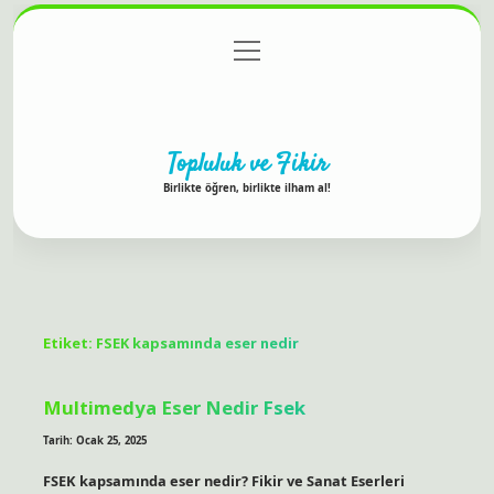
menüyü
Anasayfa
Gizlilik Politikası
Yasal Uyarı
aç
Hakkımızda
Topluluk ve Fikir
Birlikte öğren, birlikte ilham al!
Etiket:
FSEK kapsamında eser nedir
Multimedya Eser Nedir Fsek
Tarih: Ocak 25, 2025
FSEK kapsamında eser nedir? Fikir ve Sanat Eserleri