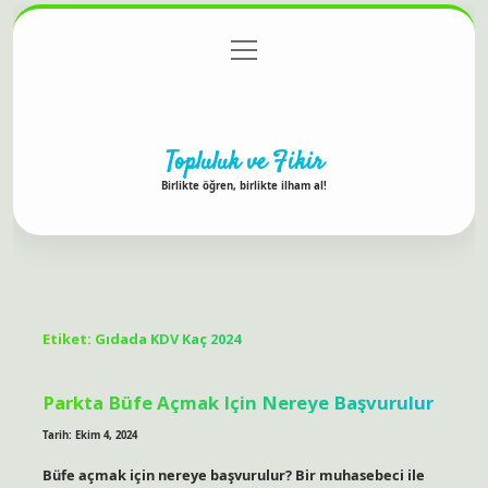
menüyü
Anasayfa
Gizlilik Politikası
Yasal Uyarı
aç
Hakkımızda
Topluluk ve Fikir
Birlikte öğren, birlikte ilham al!
Etiket:
Gıdada KDV Kaç 2024
Parkta Büfe Açmak Için Nereye Başvurulur
Tarih: Ekim 4, 2024
Büfe açmak için nereye başvurulur? Bir muhasebeci ile