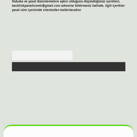
Hukuka ve yasal düzenlemelere aykırı olduğunu düşündüğünüz içerikleri,
backlinkpanelicomtr@gmail.com
adresine bildirmeniz halinde, ilgili içerikler
yasal süre içerisinde sitemizden kaldırılacaktır.
Arama
itesi