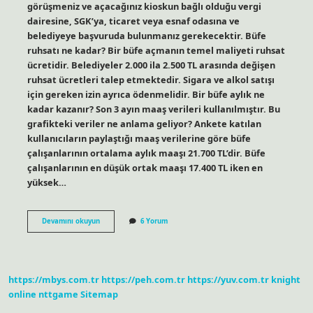
görüşmeniz ve açacağınız kioskun bağlı olduğu vergi
dairesine, SGK’ya, ticaret veya esnaf odasına ve
belediyeye başvuruda bulunmanız gerekecektir. Büfe
ruhsatı ne kadar? Bir büfe açmanın temel maliyeti ruhsat
ücretidir. Belediyeler 2.000 ila 2.500 TL arasında değişen
ruhsat ücretleri talep etmektedir. Sigara ve alkol satışı
için gereken izin ayrıca ödenmelidir. Bir büfe aylık ne
kadar kazanır? Son 3 ayın maaş verileri kullanılmıştır. Bu
grafikteki veriler ne anlama geliyor? Ankete katılan
kullanıcıların paylaştığı maaş verilerine göre büfe
çalışanlarının ortalama aylık maaşı 21.700 TL’dir. Büfe
çalışanlarının en düşük ortak maaşı 17.400 TL iken en
yüksek…
Parkta
Devamını okuyun
6 Yorum
Büfe
Açmak
Için
Nereye
Başvurulur
https://mbys.com.tr
https://peh.com.tr
https://yuv.com.tr
knight
online
nttgame
Sitemap