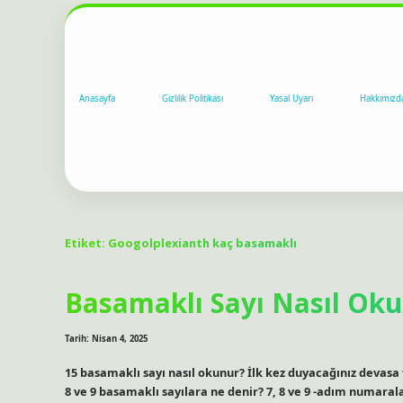
Anasayfa
Gizlilik Politikası
Yasal Uyarı
Hakkımızd
Etiket:
Googolplexianth kaç basamaklı
Basamaklı Sayı Nasıl Ok
Tarih: Nisan 4, 2025
15 basamaklı sayı nasıl okunur? İlk kez duyacağınız devasa fig
8 ve 9 basamaklı sayılara ne denir? 7, 8 ve 9 -adım numarala