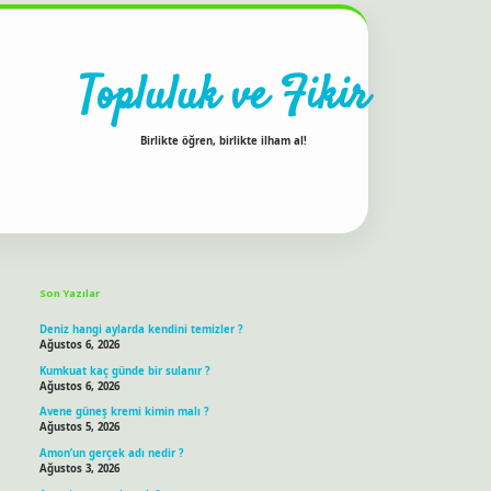
Topluluk ve Fikir
Birlikte öğren, birlikte ilham al!
Sidebar
ilbet bahis sitesi
Son Yazılar
Deniz hangi aylarda kendini temizler ?
Ağustos 6, 2026
Kumkuat kaç günde bir sulanır ?
Ağustos 6, 2026
Avene güneş kremi kimin malı ?
Ağustos 5, 2026
Amon’un gerçek adı nedir ?
Ağustos 3, 2026