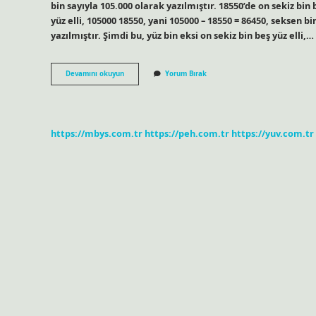
bin sayıyla 105.000 olarak yazılmıştır. 18550’de on sekiz bin b
yüz elli, 105000 18550, yani 105000 – 18550 = 86450, seksen bin 
yazılmıştır. Şimdi bu, yüz bin eksi on sekiz bin beş yüz elli,…
Basamaklı
Devamını okuyun
Yorum Bırak
Sayı
Nasıl
Okunur
https://mbys.com.tr
https://peh.com.tr
https://yuv.com.tr