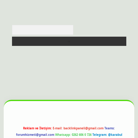
Arama
sitesi
Reklam ve İletişim:
E-mail:
backlinkpaneli@gmail.com
Teams:
forumhizmeti@gmail.com
Whatsapp: 0262 606 0 726
Telegram: @karabul