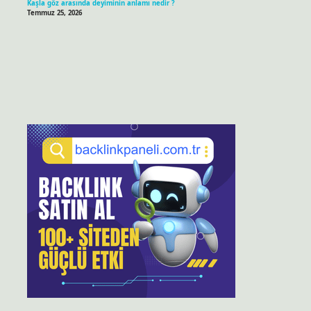
Kaşla göz arasında deyiminin anlamı nedir ?
Temmuz 25, 2026