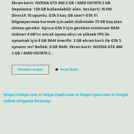
Ekran kartı: NVIDIA GTX 660 2 GB / AMD HD7870 2 GB.
Depolama: 120 GB kullanılabilir alan. Ses kartı: %100
DirectX 10 uyumlu. GTA 5 kaç GB ister? GTA 5’i
bilgisayarınıza kurmak için sabit diskinizde 72 GB boş alan
olması gerekir. Ayrıca GTA V için gereken minimum RAM
miktarı 4 GB’tır ancak oyunu akıcı ve yüksek FPS ile
oynamak için 8 GB RAM önerilir. 2 GB ekran kartı ile GTA 5
oynanır mı? Bellek: 8 GB RAM. Ekran kartı: NVIDIA GTX 660
2 GB / AMD HD7870 2…
1
Devamını okuyun
Yorum Bırak
Gb
Ekran
Kartı
Gta
5
https://mbys.com.tr
https://peh.com.tr
https://yuv.com.tr
knight
Kaldırır
Mı
online
nttgame
Sitemap