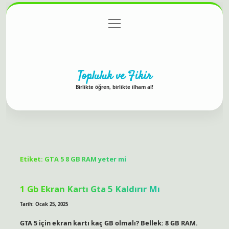
menüyü
Anasayfa
Gizlilik Politikası
Yasal Uyarı
aç
Hakkımızda
Topluluk ve Fikir
Birlikte öğren, birlikte ilham al!
Etiket:
GTA 5 8 GB RAM yeter mi
1 Gb Ekran Kartı Gta 5 Kaldırır Mı
Tarih: Ocak 25, 2025
GTA 5 için ekran kartı kaç GB olmalı? Bellek: 8 GB RAM.