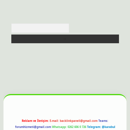
Arama
sitesi
Reklam ve İletişim:
E-mail:
backlinkpaneli@gmail.com
Teams:
forumhizmeti@gmail.com
Whatsapp: 0262 606 0 726
Telegram: @karabul