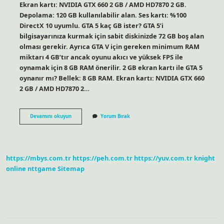
Ekran kartı: NVIDIA GTX 660 2 GB / AMD HD7870 2 GB.
Depolama: 120 GB kullanılabilir alan. Ses kartı: %100
DirectX 10 uyumlu. GTA 5 kaç GB ister? GTA 5’i
bilgisayarınıza kurmak için sabit diskinizde 72 GB boş alan
olması gerekir. Ayrıca GTA V için gereken minimum RAM
miktarı 4 GB’tır ancak oyunu akıcı ve yüksek FPS ile
oynamak için 8 GB RAM önerilir. 2 GB ekran kartı ile GTA 5
oynanır mı? Bellek: 8 GB RAM. Ekran kartı: NVIDIA GTX 660
2 GB / AMD HD7870 2…
1
Devamını okuyun
Yorum Bırak
Gb
Ekran
Kartı
Gta
5
https://mbys.com.tr
https://peh.com.tr
https://yuv.com.tr
knight
Kaldırır
Mı
online
nttgame
Sitemap