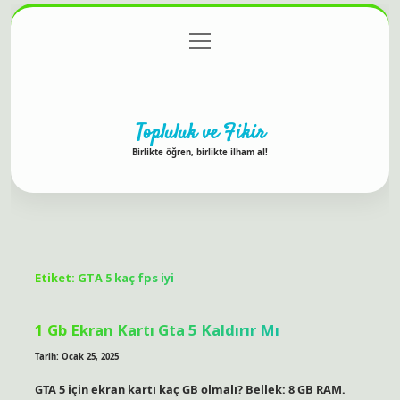
menüyü
Anasayfa
Gizlilik Politikası
Yasal Uyarı
aç
Hakkımızda
Topluluk ve Fikir
Birlikte öğren, birlikte ilham al!
Etiket:
GTA 5 kaç fps iyi
1 Gb Ekran Kartı Gta 5 Kaldırır Mı
Tarih: Ocak 25, 2025
GTA 5 için ekran kartı kaç GB olmalı? Bellek: 8 GB RAM.