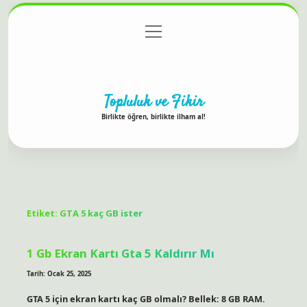
menüyü
Anasayfa
Gizlilik Politikası
Yasal Uyarı
aç
Hakkımızda
Topluluk ve Fikir
Birlikte öğren, birlikte ilham al!
Etiket:
GTA 5 kaç GB ister
1 Gb Ekran Kartı Gta 5 Kaldırır Mı
Tarih: Ocak 25, 2025
GTA 5 için ekran kartı kaç GB olmalı? Bellek: 8 GB RAM.