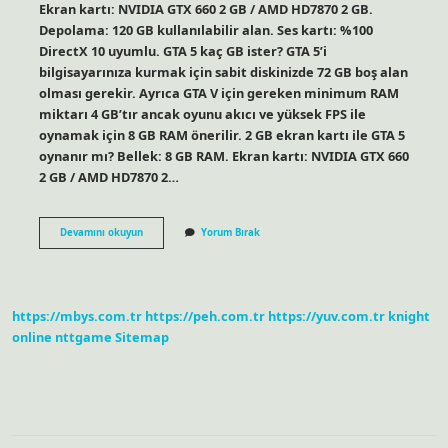
Ekran kartı: NVIDIA GTX 660 2 GB / AMD HD7870 2 GB.
Depolama: 120 GB kullanılabilir alan. Ses kartı: %100
DirectX 10 uyumlu. GTA 5 kaç GB ister? GTA 5’i
bilgisayarınıza kurmak için sabit diskinizde 72 GB boş alan
olması gerekir. Ayrıca GTA V için gereken minimum RAM
miktarı 4 GB’tır ancak oyunu akıcı ve yüksek FPS ile
oynamak için 8 GB RAM önerilir. 2 GB ekran kartı ile GTA 5
oynanır mı? Bellek: 8 GB RAM. Ekran kartı: NVIDIA GTX 660
2 GB / AMD HD7870 2…
1
Devamını okuyun
Yorum Bırak
Gb
Ekran
Kartı
Gta
5
https://mbys.com.tr
https://peh.com.tr
https://yuv.com.tr
knight
Kaldırır
Mı
online
nttgame
Sitemap