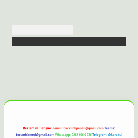
Arama
itesi
Reklam ve İletişim:
E-mail:
backlinkpaneli@gmail.com
Teams:
forumhizmeti@gmail.com
Whatsapp: 0262 606 0 726
Telegram: @karabul