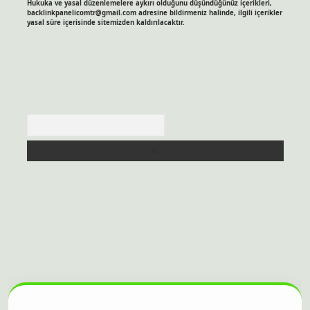
Hukuka ve yasal düzenlemelere aykırı olduğunu düşündüğünüz içerikleri,
backlinkpanelicomtr@gmail.com
adresine bildirmeniz halinde, ilgili içerikler
yasal süre içerisinde sitemizden kaldırılacaktır.
Arama
et bahis sitesi