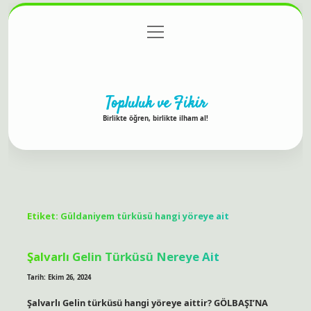
menüyü
Anasayfa
Gizlilik Politikası
Yasal Uyarı
aç
Hakkımızda
Topluluk ve Fikir
Birlikte öğren, birlikte ilham al!
Etiket:
Güldaniyem türküsü hangi yöreye ait
Şalvarlı Gelin Türküsü Nereye Ait
Tarih: Ekim 26, 2024
Şalvarlı Gelin türküsü hangi yöreye aittir? GÖLBAŞI’NA