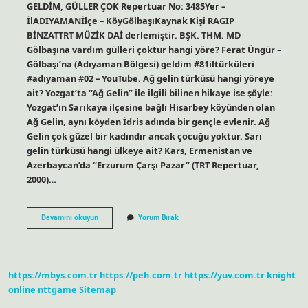
GELDİM, GÜLLER ÇOK Repertuar No: 3485Yer –
İlADIYAMANİlçe – KöyGölbaşıKaynak Kişi RAGIP
BİNZATTRT MÜZİK DAİ derlemiştir. BŞK. THM. MD
Gölbaşına vardım gülleri çoktur hangi yöre? Ferat Üngür –
Gölbaşı’na (Adıyaman Bölgesi) geldim #81iltürküleri
#adıyaman #02 – YouTube. Ağ gelin türküsü hangi yöreye
ait? Yozgat’ta “Ağ Gelin” ile ilgili bilinen hikaye ise şöyle:
Yozgat’ın Sarıkaya ilçesine bağlı Hisarbey köyünden olan
Ağ Gelin, aynı köyden İdris adında bir gençle evlenir. Ağ
Gelin çok güzel bir kadındır ancak çocuğu yoktur. Sarı
gelin türküsü hangi ülkeye ait? Kars, Ermenistan ve
Azerbaycan’da “Erzurum Çarşı Pazar” (TRT Repertuar,
2000)…
Şalvarlı
Devamını okuyun
Yorum Bırak
Gelin
Türküsü
Nereye
Ait
https://mbys.com.tr
https://peh.com.tr
https://yuv.com.tr
knight
online
nttgame
Sitemap