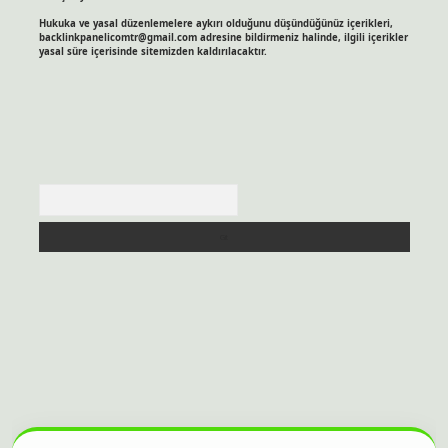
Hukuka ve yasal düzenlemelere aykırı olduğunu düşündüğünüz içerikleri,
backlinkpanelicomtr@gmail.com
adresine bildirmeniz halinde, ilgili içerikler
yasal süre içerisinde sitemizden kaldırılacaktır.
Arama
itesi