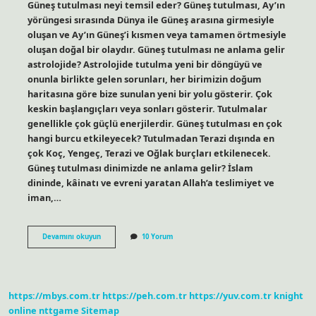
Güneş tutulması neyi temsil eder? Güneş tutulması, Ay’ın
yörüngesi sırasında Dünya ile Güneş arasına girmesiyle
oluşan ve Ay’ın Güneş’i kısmen veya tamamen örtmesiyle
oluşan doğal bir olaydır. Güneş tutulması ne anlama gelir
astrolojide? Astrolojide tutulma yeni bir döngüyü ve
onunla birlikte gelen sorunları, her birimizin doğum
haritasına göre bize sunulan yeni bir yolu gösterir. Çok
keskin başlangıçları veya sonları gösterir. Tutulmalar
genellikle çok güçlü enerjilerdir. Güneş tutulması en çok
hangi burcu etkileyecek? Tutulmadan Terazi dışında en
çok Koç, Yengeç, Terazi ve Oğlak burçları etkilenecek.
Güneş tutulması dinimizde ne anlama gelir? İslam
dininde, kâinatı ve evreni yaratan Allah’a teslimiyet ve
iman,…
Doğum
Devamını okuyun
10 Yorum
Gününde
Güneş
Tutulması
Ne
Anlama
https://mbys.com.tr
https://peh.com.tr
https://yuv.com.tr
knight
Gelir
online
nttgame
Sitemap