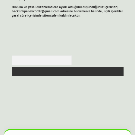
Hukuka ve yasal düzenlemelere aykırı olduğunu düşündüğünüz içerikleri,
backlinkpanelicomtr@gmail.com
adresine bildirmeniz halinde, ilgili içerikler
yasal süre içerisinde sitemizden kaldırılacaktır.
Arama
itesi