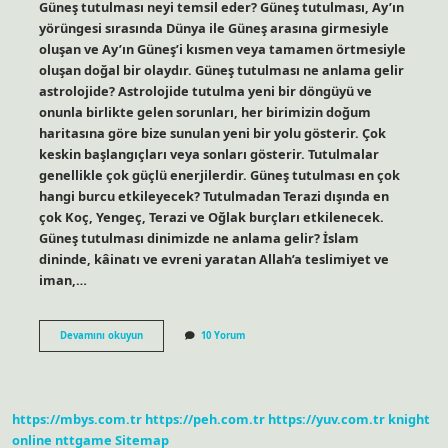
Güneş tutulması neyi temsil eder? Güneş tutulması, Ay’ın
yörüngesi sırasında Dünya ile Güneş arasına girmesiyle
oluşan ve Ay’ın Güneş’i kısmen veya tamamen örtmesiyle
oluşan doğal bir olaydır. Güneş tutulması ne anlama gelir
astrolojide? Astrolojide tutulma yeni bir döngüyü ve
onunla birlikte gelen sorunları, her birimizin doğum
haritasına göre bize sunulan yeni bir yolu gösterir. Çok
keskin başlangıçları veya sonları gösterir. Tutulmalar
genellikle çok güçlü enerjilerdir. Güneş tutulması en çok
hangi burcu etkileyecek? Tutulmadan Terazi dışında en
çok Koç, Yengeç, Terazi ve Oğlak burçları etkilenecek.
Güneş tutulması dinimizde ne anlama gelir? İslam
dininde, kâinatı ve evreni yaratan Allah’a teslimiyet ve
iman,…
Doğum
Devamını okuyun
10 Yorum
Gününde
Güneş
Tutulması
Ne
Anlama
https://mbys.com.tr
https://peh.com.tr
https://yuv.com.tr
knight
Gelir
online
nttgame
Sitemap