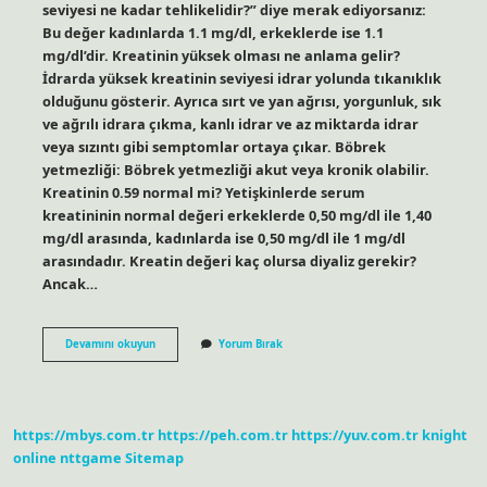
seviyesi ne kadar tehlikelidir?” diye merak ediyorsanız:
Bu değer kadınlarda 1.1 mg/dl, erkeklerde ise 1.1
mg/dl’dir. Kreatinin yüksek olması ne anlama gelir?
İdrarda yüksek kreatinin seviyesi idrar yolunda tıkanıklık
olduğunu gösterir. Ayrıca sırt ve yan ağrısı, yorgunluk, sık
ve ağrılı idrara çıkma, kanlı idrar ve az miktarda idrar
veya sızıntı gibi semptomlar ortaya çıkar. Böbrek
yetmezliği: Böbrek yetmezliği akut veya kronik olabilir.
Kreatinin 0.59 normal mi? Yetişkinlerde serum
kreatininin normal değeri erkeklerde 0,50 mg/dl ile 1,40
mg/dl arasında, kadınlarda ise 0,50 mg/dl ile 1 mg/dl
arasındadır. Kreatin değeri kaç olursa diyaliz gerekir?
Ancak…
Kanda
Devamını okuyun
Yorum Bırak
Kreatinin
Kaç
Olmalı
https://mbys.com.tr
https://peh.com.tr
https://yuv.com.tr
knight
online
nttgame
Sitemap