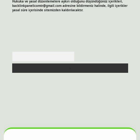
Hukuka ve yasal düzenlemelere aykırı olduğunu düşündüğünüz içerikleri,
backlinkpanelicomtr@gmail.com
adresine bildirmeniz halinde, ilgili içerikler
yasal süre içerisinde sitemizden kaldırılacaktır.
Arama
tesi