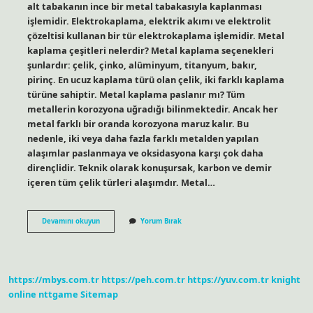
alt tabakanın ince bir metal tabakasıyla kaplanması
işlemidir. Elektrokaplama, elektrik akımı ve elektrolit
çözeltisi kullanan bir tür elektrokaplama işlemidir. Metal
kaplama çeşitleri nelerdir? Metal kaplama seçenekleri
şunlardır: çelik, çinko, alüminyum, titanyum, bakır,
pirinç. En ucuz kaplama türü olan çelik, iki farklı kaplama
türüne sahiptir. Metal kaplama paslanır mı? Tüm
metallerin korozyona uğradığı bilinmektedir. Ancak her
metal farklı bir oranda korozyona maruz kalır. Bu
nedenle, iki veya daha fazla farklı metalden yapılan
alaşımlar paslanmaya ve oksidasyona karşı çok daha
dirençlidir. Teknik olarak konuşursak, karbon ve demir
içeren tüm çelik türleri alaşımdır. Metal…
Metal
Devamını okuyun
Yorum Bırak
Kaplama
Nerelerde
Kullanılır
https://mbys.com.tr
https://peh.com.tr
https://yuv.com.tr
knight
online
nttgame
Sitemap