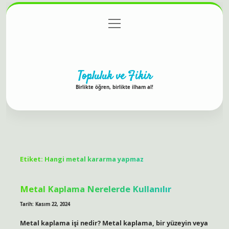
menüyü
Anasayfa
Gizlilik Politikası
Yasal Uyarı
aç
Hakkımızda
Topluluk ve Fikir
Birlikte öğren, birlikte ilham al!
Etiket:
Hangi metal kararma yapmaz
Metal Kaplama Nerelerde Kullanılır
Tarih: Kasım 22, 2024
Metal kaplama işi nedir? Metal kaplama, bir yüzeyin veya