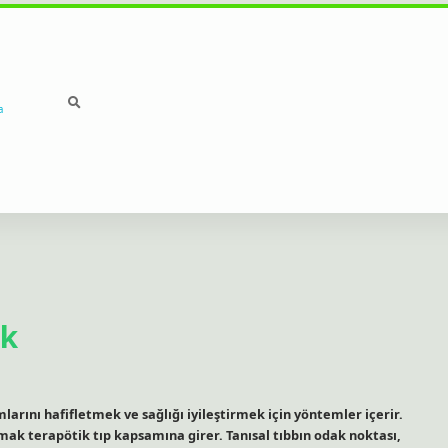
a
ek
arını hafifletmek ve sağlığı iyileştirmek için yöntemler içerir.
ak terapötik tıp kapsamına girer. Tanısal tıbbın odak noktası,