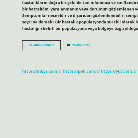
hastalıkların doğru bir şekilde tanımlanması ve sınıflandı
bir hastalığın, yaralanmanın veya durumun gözlemlenen ve
Semptomlar nesneldir ve dışarıdan gözlemlenebilir; semptom
seyri ne demek? Bir hastalık popülasyonda sürekli olarak be
hastalığın belirli bir popülasyona veya bölgeye özgü olduğ
Hastalık
Devamını okuyun
Yorum Bırak
Teşhisi
Ne
Demek
https://mbys.com.tr
https://peh.com.tr
https://yuv.com.tr