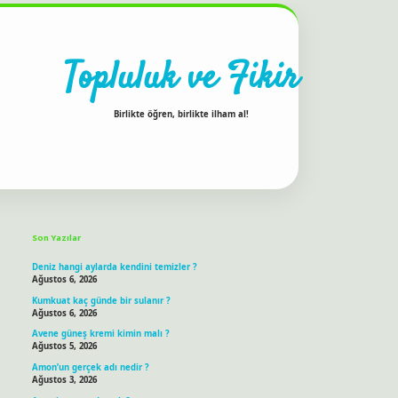
Topluluk ve Fikir
Birlikte öğren, birlikte ilham al!
Sidebar
ilbet bahis sitesi
Son Yazılar
Deniz hangi aylarda kendini temizler ?
Ağustos 6, 2026
Kumkuat kaç günde bir sulanır ?
Ağustos 6, 2026
Avene güneş kremi kimin malı ?
Ağustos 5, 2026
Amon’un gerçek adı nedir ?
Ağustos 3, 2026