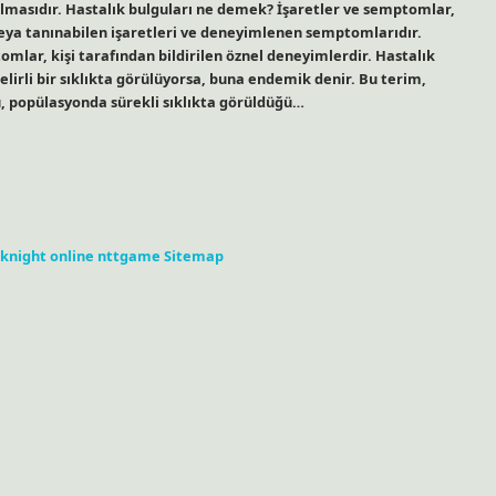
rılmasıdır. Hastalık bulguları ne demek? İşaretler ve semptomlar,
ya tanınabilen işaretleri ve deneyimlenen semptomlarıdır.
lar, kişi tarafından bildirilen öznel deneyimlerdir. Hastalık
lirli bir sıklıkta görülüyorsa, buna endemik denir. Bu terim,
u, popülasyonda sürekli sıklıkta görüldüğü…
knight online
nttgame
Sitemap