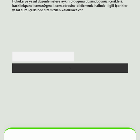
Hukuka ve yasal düzenlemelere aykırı olduğunu düşündüğünüz içerikleri,
backlinkpanelicomtr@gmail.com
adresine bildirmeniz halinde, ilgili içerikler
yasal süre içerisinde sitemizden kaldırılacaktır.
Arama
itesi