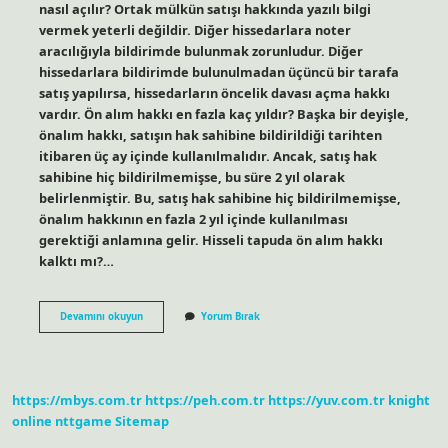
nasıl açılır? Ortak mülkün satışı hakkında yazılı bilgi
vermek yeterli değildir. Diğer hissedarlara noter
aracılığıyla bildirimde bulunmak zorunludur. Diğer
hissedarlara bildirimde bulunulmadan üçüncü bir tarafa
satış yapılırsa, hissedarların öncelik davası açma hakkı
vardır. Ön alım hakkı en fazla kaç yıldır? Başka bir deyişle,
önalım hakkı, satışın hak sahibine bildirildiği tarihten
itibaren üç ay içinde kullanılmalıdır. Ancak, satış hak
sahibine hiç bildirilmemişse, bu süre 2 yıl olarak
belirlenmiştir. Bu, satış hak sahibine hiç bildirilmemişse,
önalım hakkının en fazla 2 yıl içinde kullanılması
gerektiği anlamına gelir. Hisseli tapuda ön alım hakkı
kalktı mı?…
Tapuda
Devamını okuyun
Yorum Bırak
Ön
Alım
Hakkı
Nedir
https://mbys.com.tr
https://peh.com.tr
https://yuv.com.tr
knight
online
nttgame
Sitemap