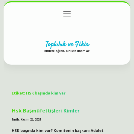
menüyü
Anasayfa
Gizlilik Politikası
Yasal Uyarı
aç
Hakkımızda
Topluluk ve Fikir
Birlikte öğren, birlikte ilham al!
Etiket:
HSK başında kim var
Hsk Başmüfettişleri Kimler
Tarih: Kasım 25, 2024
HSK başında kim var? Komitenin başkanı Adalet