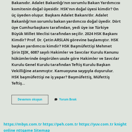
Bakanıdır. Adalet Bakanlığı’nın sorumlu Bakan Yardımcısı
komitenin doğal üyesidir. HSK’nın doğal üyesi kimdir? On
üç üyeden oluşur. Başkanı Adalet Bakanı’dır. Adalet
Bakanlığı’nın sorumlu bakan yardımcısı doğal üyedir. Dört
üye Cumhurbaşkanı tarafından, yedi üye ise Türkiye
Büyük Millet Meclisi tarafından seçilir. 2024 HSK Başkanı
Kimdir? Prof. Dr. Çetin ARSLAN görevine başlamıştır. HSK
başkan yardımcısı kimdir? HSK Başmüfettişi Mehmet
Şirin IŞIK, 6087 sayılı Hakimler ve Savcılar Kurulu Kanunu
hükümlerinde öngörülen usule göre Hakimler ve Savcılar
Kurulu Genel Kurulu tarafından Teftiş Kurulu Başkan
Vekilliğine atanmıştır. Kamuoyuna saygıyla duyurulur.
HSK başmüfettişi ne iş yapar? Başmüfettiş, Müfettiş
Teftiş…
Hsk
Devamını okuyun
Yorum Bırak
Başmüfettişleri
Kimler
https://mbys.com.tr
https://peh.com.tr
https://yuv.com.tr
knight
online
nttgame
Sitemap