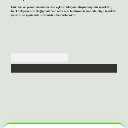
Hukuka ve yasal düzenlemelere aykırı olduğunu düşündüğünüz içerikleri,
backlinkpanelicomtr@gmail.com
adresine bildirmeniz halinde, ilgili içerikler
yasal süre içerisinde sitemizden kaldırılacaktır.
Arama
itesi