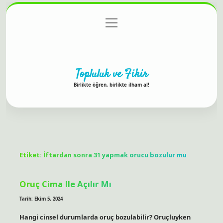
menüyü
Anasayfa
Gizlilik Politikası
Yasal Uyarı
aç
Hakkımızda
Topluluk ve Fikir
Birlikte öğren, birlikte ilham al!
Etiket:
İftardan sonra 31 yapmak orucu bozulur mu
Oruç Cima Ile Açılır Mı
Tarih: Ekim 5, 2024
Hangi cinsel durumlarda oruç bozulabilir? Oruçluyken