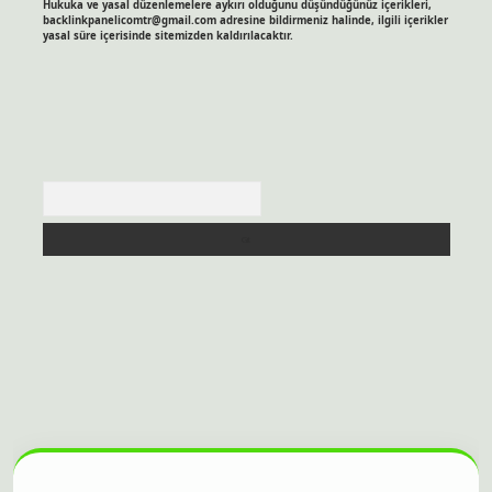
Hukuka ve yasal düzenlemelere aykırı olduğunu düşündüğünüz içerikleri,
backlinkpanelicomtr@gmail.com
adresine bildirmeniz halinde, ilgili içerikler
yasal süre içerisinde sitemizden kaldırılacaktır.
Arama
itesi