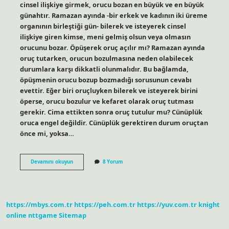
cinsel ilişkiye girmek, orucu bozan en büyük ve en büyük
günahtır. Ramazan ayında -bir erkek ve kadının iki üreme
organının birleştiği gün- bilerek ve isteyerek cinsel
ilişkiye giren kimse, meni gelmiş olsun veya olmasın
orucunu bozar. Öpüşerek oruç açılır mı? Ramazan ayında
oruç tutarken, orucun bozulmasına neden olabilecek
durumlara karşı dikkatli olunmalıdır. Bu bağlamda,
öpüşmenin orucu bozup bozmadığı sorusunun cevabı
evettir. Eğer biri oruçluyken bilerek ve isteyerek birini
öperse, orucu bozulur ve kefaret olarak oruç tutması
gerekir. Cima ettikten sonra oruç tutulur mu? Cünüplük
oruca engel değildir. Cünüplük gerektiren durum oruçtan
önce mi, yoksa…
Oruç
Devamını okuyun
8 Yorum
Cima
Ile
Açılır
Mı
https://mbys.com.tr
https://peh.com.tr
https://yuv.com.tr
knight
online
nttgame
Sitemap