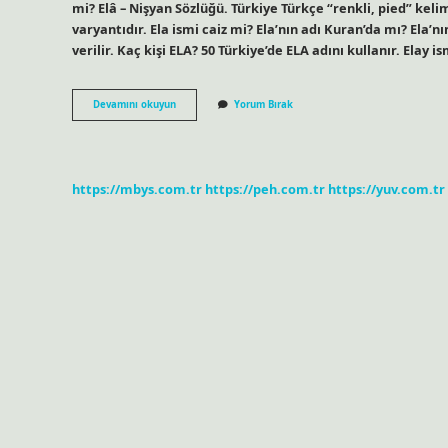
mi? Elâ – Nişyan Sözlüğü. Türkiye Türkçe “renkli, pied” kelim
varyantıdır. Ela ismi caiz mi? Ela’nın adı Kuran’da mı? Ela’n
verilir. Kaç kişi ELA? 50 Türkiye’de ELA adını kullanır. Elay 
Ela
Devamını okuyun
Yorum Bırak
Ismi
Arapça
Mı
https://mbys.com.tr
https://peh.com.tr
https://yuv.com.tr