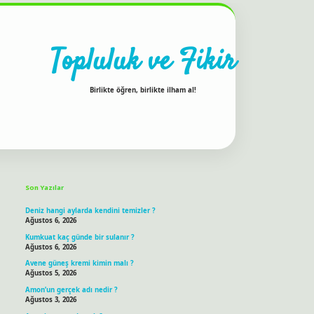
Topluluk ve Fikir
Birlikte öğren, birlikte ilham al!
Sidebar
ilbet bahis sitesi
Son Yazılar
Deniz hangi aylarda kendini temizler ?
Ağustos 6, 2026
Kumkuat kaç günde bir sulanır ?
Ağustos 6, 2026
Avene güneş kremi kimin malı ?
Ağustos 5, 2026
Amon’un gerçek adı nedir ?
Ağustos 3, 2026