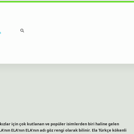
a
 kızlar için çok kutlanan ve popüler isimlerden biri haline gelen
A’nın ELA’nın ELA’nın adı göz rengi olarak bilinir. Ela Türkçe kökenli