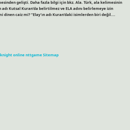
esinden gelişti. Daha fazla bilgi için bkz. Ala. Türk, ala kelimesinin
ın adı Kutsal Kuran’da belirtilmez ve ELA adını belirlemeye izin
ismi dinen caiz mi? “Elay’ın adı Kuran’daki isimlerden biri değil.…
knight online
nttgame
Sitemap