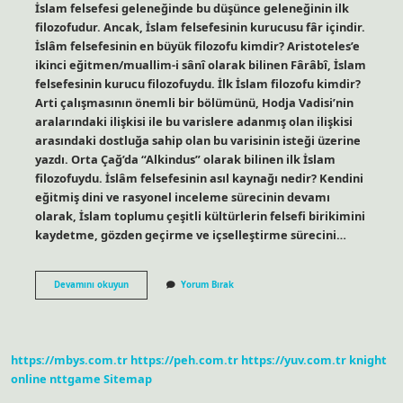
İslam felsefesi geleneğinde bu düşünce geleneğinin ilk
filozofudur. Ancak, İslam felsefesinin kurucusu fâr içindir.
İslâm felsefesinin en büyük filozofu kimdir? Aristoteles’e
ikinci eğitmen/muallim-i sânî olarak bilinen Fârâbî, İslam
felsefesinin kurucu filozofuydu. İlk İslam filozofu kimdir?
Arti çalışmasının önemli bir bölümünü, Hodja Vadisi’nin
aralarındaki ilişkisi ile bu varislere adanmış olan ilişkisi
arasındaki dostluğa sahip olan bu varisinin isteği üzerine
yazdı. Orta Çağ’da “Alkindus” olarak bilinen ilk İslam
filozofuydu. İslâm felsefesinin asıl kaynağı nedir? Kendini
eğitmiş dini ve rasyonel inceleme sürecinin devamı
olarak, İslam toplumu çeşitli kültürlerin felsefi birikimini
kaydetme, gözden geçirme ve içselleştirme sürecini…
İSlâm
Devamını okuyun
Yorum Bırak
Felsefesinin
Kurucusu
Kimdir
https://mbys.com.tr
https://peh.com.tr
https://yuv.com.tr
knight
online
nttgame
Sitemap