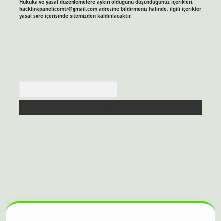
Hukuka ve yasal düzenlemelere aykırı olduğunu düşündüğünüz içerikleri,
backlinkpanelicomtr@gmail.com
adresine bildirmeniz halinde, ilgili içerikler
yasal süre içerisinde sitemizden kaldırılacaktır.
Arama
itesi