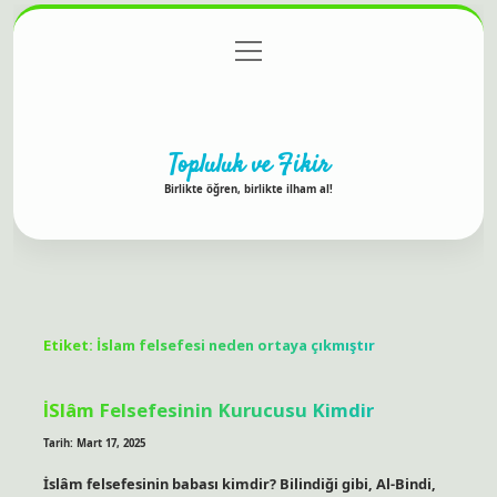
menüyü
Anasayfa
Gizlilik Politikası
Yasal Uyarı
aç
Hakkımızda
Topluluk ve Fikir
Birlikte öğren, birlikte ilham al!
Etiket:
İslam felsefesi neden ortaya çıkmıştır
İSlâm Felsefesinin Kurucusu Kimdir
Tarih: Mart 17, 2025
İslâm felsefesinin babası kimdir? Bilindiği gibi, Al-Bindi,