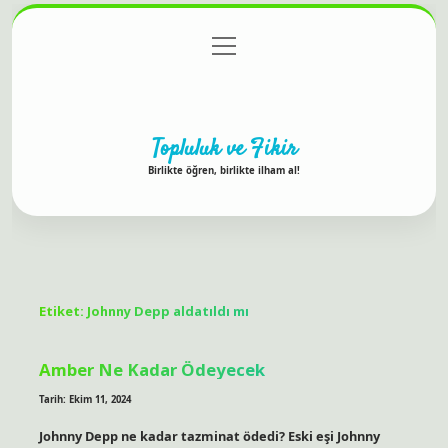
menüyü
Anasayfa
Gizlilik Politikası
Yasal Uyarı
aç
Hakkımızda
Topluluk ve Fikir
Birlikte öğren, birlikte ilham al!
Etiket:
Johnny Depp aldatıldı mı
Amber Ne Kadar Ödeyecek
Tarih: Ekim 11, 2024
Johnny Depp ne kadar tazminat ödedi? Eski eşi Johnny