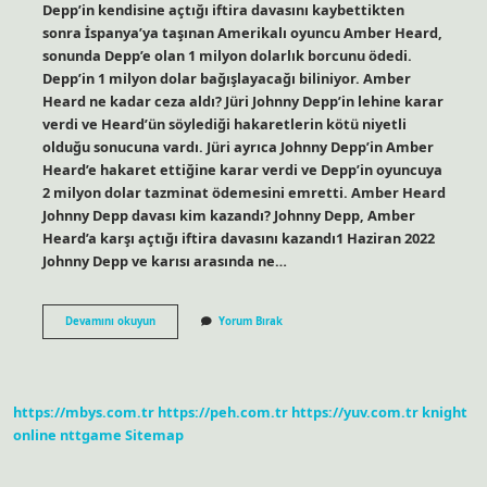
Depp’in kendisine açtığı iftira davasını kaybettikten
sonra İspanya’ya taşınan Amerikalı oyuncu Amber Heard,
sonunda Depp’e olan 1 milyon dolarlık borcunu ödedi.
Depp’in 1 milyon dolar bağışlayacağı biliniyor. Amber
Heard ne kadar ceza aldı? Jüri Johnny Depp’in lehine karar
verdi ve Heard’ün söylediği hakaretlerin kötü niyetli
olduğu sonucuna vardı. Jüri ayrıca Johnny Depp’in Amber
Heard’e hakaret ettiğine karar verdi ve Depp’in oyuncuya
2 milyon dolar tazminat ödemesini emretti. Amber Heard
Johnny Depp davası kim kazandı? Johnny Depp, Amber
Heard’a karşı açtığı iftira davasını kazandı1 Haziran 2022
Johnny Depp ve karısı arasında ne…
Amber
Devamını okuyun
Yorum Bırak
Ne
Kadar
Ödeyecek
https://mbys.com.tr
https://peh.com.tr
https://yuv.com.tr
knight
online
nttgame
Sitemap