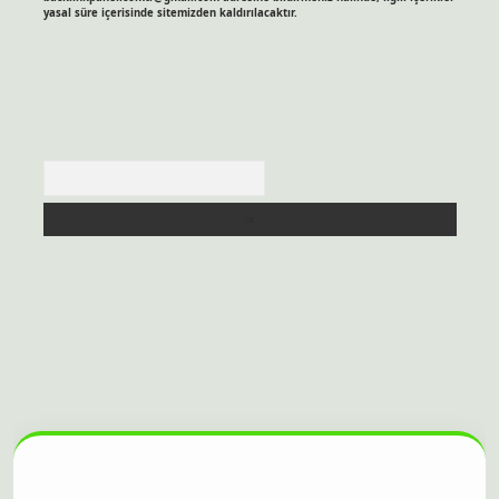
yasal süre içerisinde sitemizden kaldırılacaktır.
Arama
sitesi