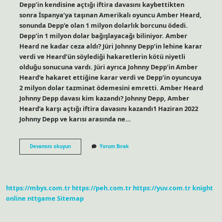
Depp’in kendisine açtığı iftira davasını kaybettikten
sonra İspanya’ya taşınan Amerikalı oyuncu Amber Heard,
sonunda Depp’e olan 1 milyon dolarlık borcunu ödedi.
Depp’in 1 milyon dolar bağışlayacağı biliniyor. Amber
Heard ne kadar ceza aldı? Jüri Johnny Depp’in lehine karar
verdi ve Heard’ün söylediği hakaretlerin kötü niyetli
olduğu sonucuna vardı. Jüri ayrıca Johnny Depp’in Amber
Heard’e hakaret ettiğine karar verdi ve Depp’in oyuncuya
2 milyon dolar tazminat ödemesini emretti. Amber Heard
Johnny Depp davası kim kazandı? Johnny Depp, Amber
Heard’a karşı açtığı iftira davasını kazandı1 Haziran 2022
Johnny Depp ve karısı arasında ne…
Amber
Devamını okuyun
Yorum Bırak
Ne
Kadar
Ödeyecek
https://mbys.com.tr
https://peh.com.tr
https://yuv.com.tr
knight
online
nttgame
Sitemap