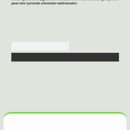
yasal süre içerisinde sitemizden kaldırılacaktır.
Arama
itesi