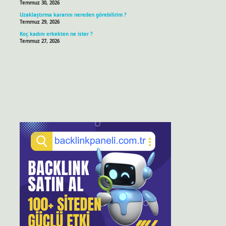
Temmuz 30, 2026
Uzaklaştırma kararını nereden görebilirim ?
Temmuz 29, 2026
Koç kadını erkekten ne ister ?
Temmuz 27, 2026