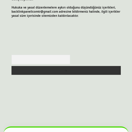
Hukuka ve yasal düzenlemelere aykırı olduğunu düşündüğünüz içerikleri,
backlinkpanelicomtr@gmail.com
adresine bildirmeniz halinde, ilgili içerikler
yasal süre içerisinde sitemizden kaldırılacaktır.
Arama
itesi