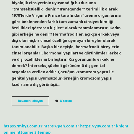
biyolojik cinsiyetinin uyuşmadığı bu duruma
“transseksüellik” denir. “Transgender” terimi ilk olarak
1970’lerde Virginia Prince tarafından “üreme organlarına
göre beklenenden farklı tam zamanlı cinsiyet kimliği
özellikleri gösteren kişiler” olarak tanımlanmıştır. Kadın
gibi erkeğe ne denir? Hermafroditler, açıkça erkek veya
dişi olan hiçbir cinsel özelliğe uymayan bireyler olarak
tanımlanabilir. Başka bir deyişle, hermafrodit bireylerin
cinsel organları, hormonal yapıları ve görünümleri erkek
ve dişi özelliklerini birleştirir. Kız görünümlü erkek ne
demek? İnterseks, şüpheli görünümlü dış genital
organlara verilen addır. Çocuğun kromozom yapısı ile
genital yapısı uyumsuzdur (örneğin kromozom yapısı
kızdır ama dış görünüşü…
Kız
Devamını okuyun
8 Yorum
Gibi
Davranan
Erkeklere
Ne
Denir
https://mbys.com.tr
https://peh.com.tr
https://yuv.com.tr
knight
online
nttgame
Sitemap