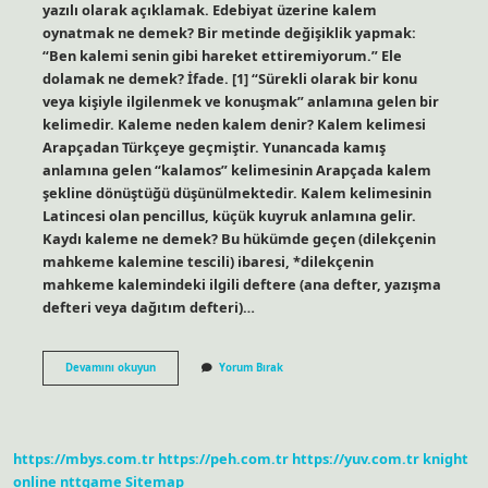
yazılı olarak açıklamak. Edebiyat üzerine kalem
oynatmak ne demek? Bir metinde değişiklik yapmak:
“Ben kalemi senin gibi hareket ettiremiyorum.” Ele
dolamak ne demek? İfade. [1] “Sürekli olarak bir konu
veya kişiyle ilgilenmek ve konuşmak” anlamına gelen bir
kelimedir. Kaleme neden kalem denir? Kalem kelimesi
Arapçadan Türkçeye geçmiştir. Yunancada kamış
anlamına gelen “kalamos” kelimesinin Arapçada kalem
şekline dönüştüğü düşünülmektedir. Kalem kelimesinin
Latincesi olan pencillus, küçük kuyruk anlamına gelir.
Kaydı kaleme ne demek? Bu hükümde geçen (dilekçenin
mahkeme kalemine tescili) ibaresi, *dilekçenin
mahkeme kalemindeki ilgili deftere (ana defter, yazışma
defteri veya dağıtım defteri)…
Kaleme
Devamını okuyun
Yorum Bırak
Dolamak
Ne
Demek
https://mbys.com.tr
https://peh.com.tr
https://yuv.com.tr
knight
online
nttgame
Sitemap