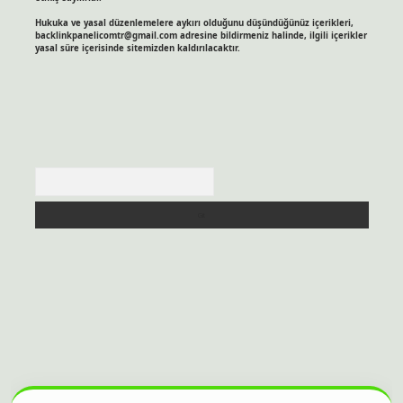
Hukuka ve yasal düzenlemelere aykırı olduğunu düşündüğünüz içerikleri,
backlinkpanelicomtr@gmail.com
adresine bildirmeniz halinde, ilgili içerikler
yasal süre içerisinde sitemizden kaldırılacaktır.
Arama
itesi