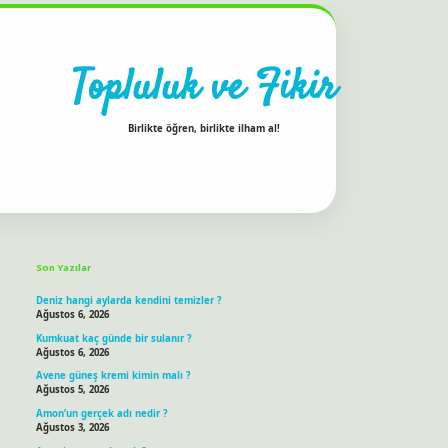
Topluluk ve Fikir
Birlikte öğren, birlikte ilham al!
Sidebar
ilbet bahis sitesi
Son Yazılar
Deniz hangi aylarda kendini temizler ?
Ağustos 6, 2026
Kumkuat kaç günde bir sulanır ?
Ağustos 6, 2026
Avene güneş kremi kimin malı ?
Ağustos 5, 2026
Amon’un gerçek adı nedir ?
Ağustos 3, 2026