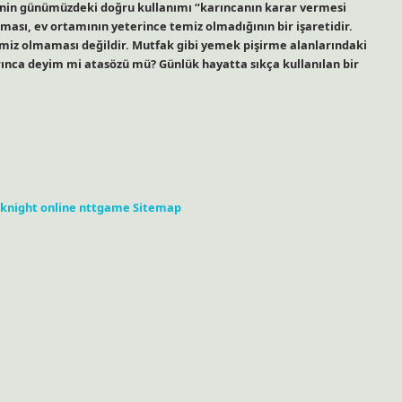
sinin günümüzdeki doğru kullanımı “karıncanın karar vermesi
lması, ev ortamının yeterince temiz olmadığının bir işaretidir.
emiz olmaması değildir. Mutfak gibi yemek pişirme alanlarındaki
arınca deyim mi atasözü mü? Günlük hayatta sıkça kullanılan bir
knight online
nttgame
Sitemap