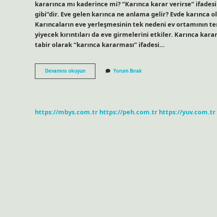
kararınca mı kaderince mi? “Karınca karar verirse” ifade
gibi”dir. Eve gelen karınca ne anlama gelir? Evde karınca o
Karıncaların eve yerleşmesinin tek nedeni ev ortamının t
yiyecek kırıntıları da eve girmelerini etkiler. Karınca kar
tabir olarak “karınca kararması” ifadesi…
Karınca
Devamını okuyun
Yorum Bırak
Kararınca
Ne
Anlama
Gelir
https://mbys.com.tr
https://peh.com.tr
https://yuv.com.tr