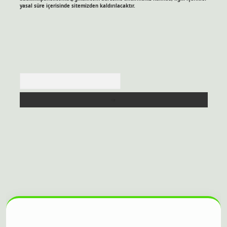
yasal süre içerisinde sitemizden kaldırılacaktır.
Arama
itesi