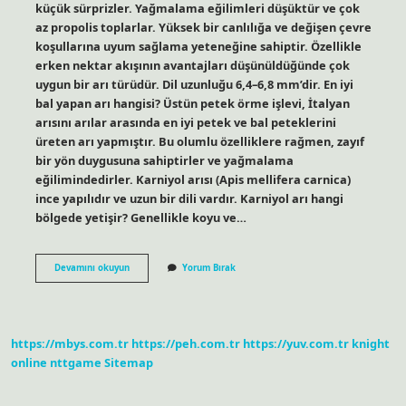
küçük sürprizler. Yağmalama eğilimleri düşüktür ve çok
az propolis toplarlar. Yüksek bir canlılığa ve değişen çevre
koşullarına uyum sağlama yeteneğine sahiptir. Özellikle
erken nektar akışının avantajları düşünüldüğünde çok
uygun bir arı türüdür. Dil uzunluğu 6,4–6,8 mm’dir. En iyi
bal yapan arı hangisi? Üstün petek örme işlevi, İtalyan
arısını arılar arasında en iyi petek ve bal peteklerini
üreten arı yapmıştır. Bu olumlu özelliklere rağmen, zayıf
bir yön duygusuna sahiptirler ve yağmalama
eğilimindedirler. Karniyol arısı (Apis mellifera carnica)
ince yapılıdır ve uzun bir dili vardır. Karniyol arı hangi
bölgede yetişir? Genellikle koyu ve…
Karniyol
Devamını okuyun
Yorum Bırak
Cinsi
Arı
Yasak
Mı
https://mbys.com.tr
https://peh.com.tr
https://yuv.com.tr
knight
online
nttgame
Sitemap