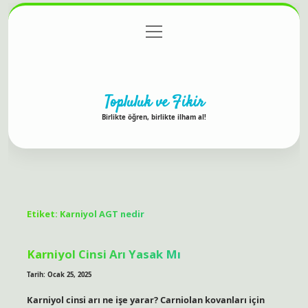
menüyü
Anasayfa
Gizlilik Politikası
Yasal Uyarı
aç
Hakkımızda
Topluluk ve Fikir
Birlikte öğren, birlikte ilham al!
Etiket:
Karniyol AGT nedir
Karniyol Cinsi Arı Yasak Mı
Tarih: Ocak 25, 2025
Karniyol cinsi arı ne işe yarar? Carniolan kovanları için