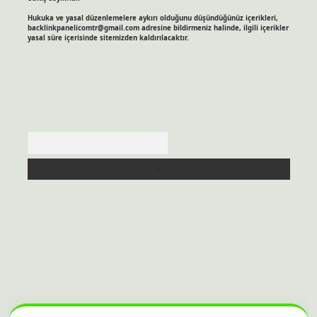
Hukuka ve yasal düzenlemelere aykırı olduğunu düşündüğünüz içerikleri,
backlinkpanelicomtr@gmail.com
adresine bildirmeniz halinde, ilgili içerikler
yasal süre içerisinde sitemizden kaldırılacaktır.
Arama
ahis sitesi