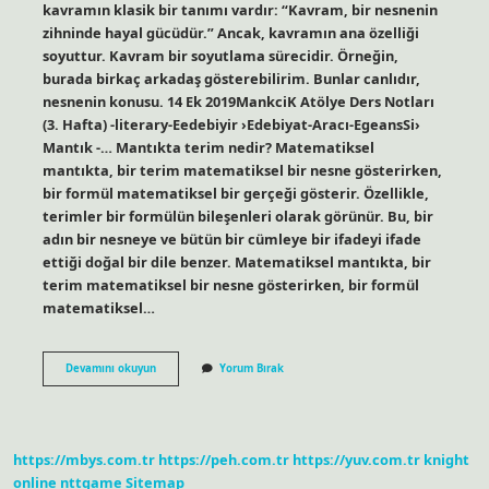
kavramın klasik bir tanımı vardır: “Kavram, bir nesnenin
zihninde hayal gücüdür.” Ancak, kavramın ana özelliği
soyuttur. Kavram bir soyutlama sürecidir. Örneğin,
burada birkaç arkadaş gösterebilirim. Bunlar canlıdır,
nesnenin konusu. 14 Ek 2019MankciK Atölye Ders Notları
(3. Hafta) -literary-Eedebiyir ›Edebiyat-Aracı-EgeansSi›
Mantık -… Mantıkta terim nedir? Matematiksel
mantıkta, bir terim matematiksel bir nesne gösterirken,
bir formül matematiksel bir gerçeği gösterir. Özellikle,
terimler bir formülün bileşenleri olarak görünür. Bu, bir
adın bir nesneye ve bütün bir cümleye bir ifadeyi ifade
ettiği doğal bir dile benzer. Matematiksel mantıkta, bir
terim matematiksel bir nesne gösterirken, bir formül
matematiksel…
Mantıkta
Devamını okuyun
Yorum Bırak
Kavram
Ve
Terim
Nedir
https://mbys.com.tr
https://peh.com.tr
https://yuv.com.tr
knight
online
nttgame
Sitemap