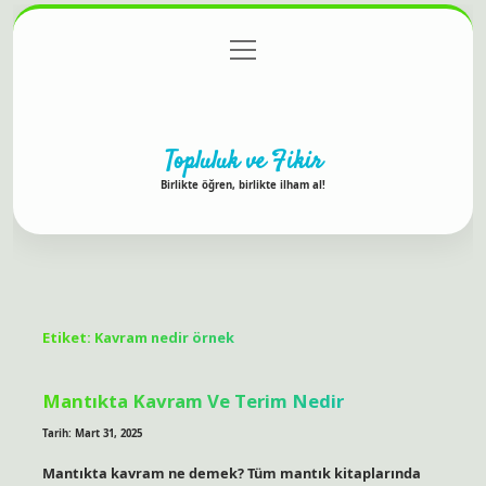
menüyü
Anasayfa
Gizlilik Politikası
Yasal Uyarı
aç
Hakkımızda
Topluluk ve Fikir
Birlikte öğren, birlikte ilham al!
Etiket:
Kavram nedir örnek
Mantıkta Kavram Ve Terim Nedir
Tarih: Mart 31, 2025
Mantıkta kavram ne demek? Tüm mantık kitaplarında