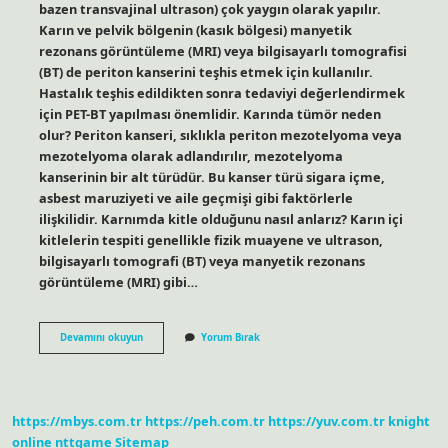
bazen transvajinal ultrason) çok yaygın olarak yapılır.
Karın ve pelvik bölgenin (kasık bölgesi) manyetik
rezonans görüntüleme (MRI) veya bilgisayarlı tomografisi
(BT) de periton kanserini teşhis etmek için kullanılır.
Hastalık teşhis edildikten sonra tedaviyi değerlendirmek
için PET-BT yapılması önemlidir. Karında tümör neden
olur? Periton kanseri, sıklıkla periton mezotelyoma veya
mezotelyoma olarak adlandırılır, mezotelyoma
kanserinin bir alt türüdür. Bu kanser türü sigara içme,
asbest maruziyeti ve aile geçmişi gibi faktörlerle
ilişkilidir. Karnımda kitle olduğunu nasıl anlarız? Karın içi
kitlelerin tespiti genellikle fizik muayene ve ultrason,
bilgisayarlı tomografi (BT) veya manyetik rezonans
görüntüleme (MRI) gibi…
Karında
Devamını okuyun
Yorum Bırak
Tümör
Belirtileri
Nelerdir
https://mbys.com.tr
https://peh.com.tr
https://yuv.com.tr
knight
online
nttgame
Sitemap