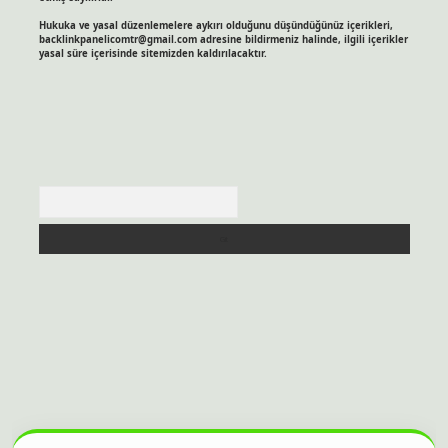
Hukuka ve yasal düzenlemelere aykırı olduğunu düşündüğünüz içerikleri,
backlinkpanelicomtr@gmail.com
adresine bildirmeniz halinde, ilgili içerikler
yasal süre içerisinde sitemizden kaldırılacaktır.
Arama
itesi