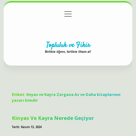
menüyü
Anasayfa
Gizlilik Politikası
Yasal Uyarı
aç
Hakkımızda
Topluluk ve Fikir
Birlikte öğren, birlikte ilham al!
Etiket:
Knyas ve Kayra Zargana Az ve Daha kitaplarının
yazarı kimdir
Kinyas Ve Kayra Nerede Geçiyor
Tarih: Kasım 13, 2024