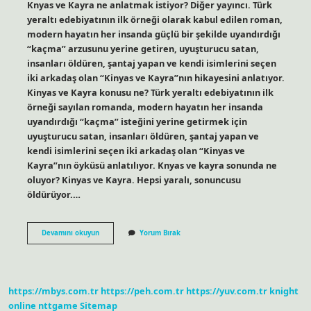
Knyas ve Kayra ne anlatmak istiyor? Diğer yayıncı. Türk
yeraltı edebiyatının ilk örneği olarak kabul edilen roman,
modern hayatın her insanda güçlü bir şekilde uyandırdığı
“kaçma” arzusunu yerine getiren, uyuşturucu satan,
insanları öldüren, şantaj yapan ve kendi isimlerini seçen
iki arkadaş olan “Kinyas ve Kayra”nın hikayesini anlatıyor.
Kinyas ve Kayra konusu ne? Türk yeraltı edebiyatının ilk
örneği sayılan romanda, modern hayatın her insanda
uyandırdığı “kaçma” isteğini yerine getirmek için
uyuşturucu satan, insanları öldüren, şantaj yapan ve
kendi isimlerini seçen iki arkadaş olan “Kinyas ve
Kayra”nın öyküsü anlatılıyor. Knyas ve kayra sonunda ne
oluyor? Kinyas ve Kayra. Hepsi yaralı, sonuncusu
öldürüyor.…
Kinyas
Devamını okuyun
Yorum Bırak
Ve
Kayra
Nerede
Geçiyor
https://mbys.com.tr
https://peh.com.tr
https://yuv.com.tr
knight
online
nttgame
Sitemap