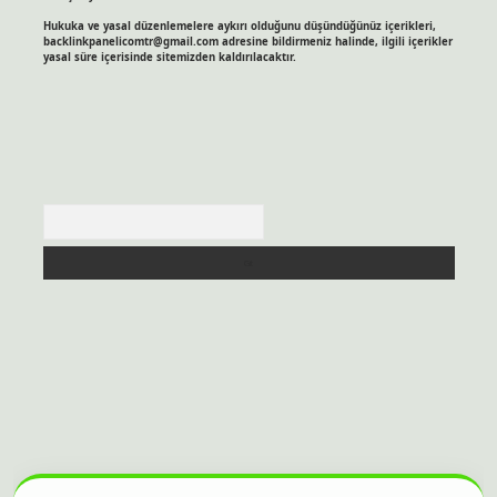
Hukuka ve yasal düzenlemelere aykırı olduğunu düşündüğünüz içerikleri,
backlinkpanelicomtr@gmail.com
adresine bildirmeniz halinde, ilgili içerikler
yasal süre içerisinde sitemizden kaldırılacaktır.
Arama
itesi