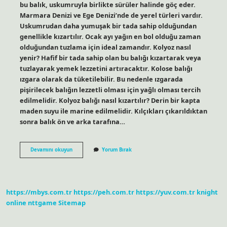
bu balık, uskumruyla birlikte sürüler halinde göç eder.
Marmara Denizi ve Ege Denizi’nde de yerel türleri vardır.
Uskumrudan daha yumuşak bir tada sahip olduğundan
genellikle kızartılır. Ocak ayı yağın en bol olduğu zaman
olduğundan tuzlama için ideal zamandır. Kolyoz nasıl
yenir? Hafif bir tada sahip olan bu balığı kızartarak veya
tuzlayarak yemek lezzetini artıracaktır. Kolose balığı
ızgara olarak da tüketilebilir. Bu nedenle ızgarada
pişirilecek balığın lezzetli olması için yağlı olması tercih
edilmelidir. Kolyoz balığı nasıl kızartılır? Derin bir kapta
maden suyu ile marine edilmelidir. Kılçıkları çıkarıldıktan
sonra balık ön ve arka tarafına…
Kolyoz
Devamını okuyun
Yorum Bırak
Balığı
Kılçıklı
Mıdır
https://mbys.com.tr
https://peh.com.tr
https://yuv.com.tr
knight
online
nttgame
Sitemap