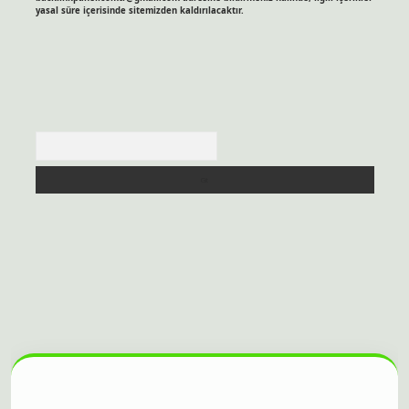
yasal süre içerisinde sitemizden kaldırılacaktır.
Arama
ilbet bahis sitesi