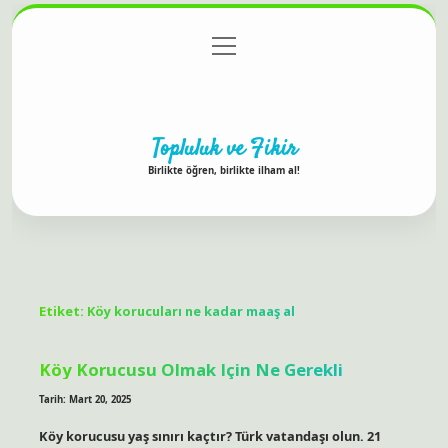
menüyü
Anasayfa
Gizlilik Politikası
Yasal Uyarı
aç
Hakkımızda
Topluluk ve Fikir
Birlikte öğren, birlikte ilham al!
Etiket:
Köy korucuları ne kadar maaş al
Köy Korucusu Olmak Için Ne Gerekli
Tarih: Mart 20, 2025
Köy korucusu yaş sınırı kaçtır? Türk vatandaşı olun. 21