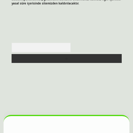
yasal süre içerisinde sitemizden kaldırılacaktır.
Arama
sitesi