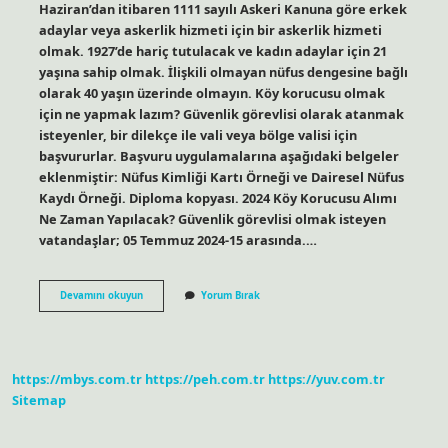
Haziran’dan itibaren 1111 sayılı Askeri Kanuna göre erkek
adaylar veya askerlik hizmeti için bir askerlik hizmeti
olmak. 1927’de hariç tutulacak ve kadın adaylar için 21
yaşına sahip olmak. İlişkili olmayan nüfus dengesine bağlı
olarak 40 yaşın üzerinde olmayın. Köy korucusu olmak
için ne yapmak lazım? Güvenlik görevlisi olarak atanmak
isteyenler, bir dilekçe ile vali veya bölge valisi için
başvururlar. Başvuru uygulamalarına aşağıdaki belgeler
eklenmiştir: Nüfus Kimliği Kartı Örneği ve Dairesel Nüfus
Kaydı Örneği. Diploma kopyası. 2024 Köy Korucusu Alımı
Ne Zaman Yapılacak? Güvenlik görevlisi olmak isteyen
vatandaşlar; 05 Temmuz 2024-15 arasında.…
Köy
Devamını okuyun
Yorum Bırak
Korucusu
Olmak
Için
Ne
Gerekli
https://mbys.com.tr
https://peh.com.tr
https://yuv.com.tr
Sitemap