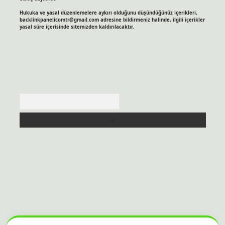
Hukuka ve yasal düzenlemelere aykırı olduğunu düşündüğünüz içerikleri,
backlinkpanelicomtr@gmail.com
adresine bildirmeniz halinde, ilgili içerikler
yasal süre içerisinde sitemizden kaldırılacaktır.
Arama
 sitesi