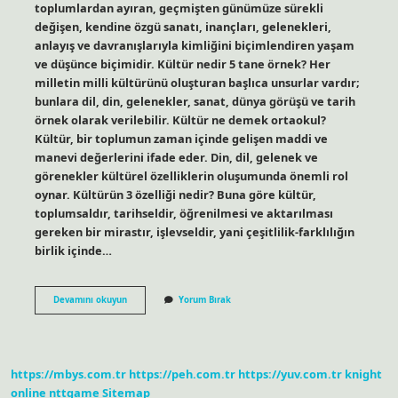
toplumlardan ayıran, geçmişten günümüze sürekli
değişen, kendine özgü sanatı, inançları, gelenekleri,
anlayış ve davranışlarıyla kimliğini biçimlendiren yaşam
ve düşünce biçimidir. Kültür nedir 5 tane örnek? Her
milletin milli kültürünü oluşturan başlıca unsurlar vardır;
bunlara dil, din, gelenekler, sanat, dünya görüşü ve tarih
örnek olarak verilebilir. Kültür ne demek ortaokul?
Kültür, bir toplumun zaman içinde gelişen maddi ve
manevi değerlerini ifade eder. Din, dil, gelenek ve
görenekler kültürel özelliklerin oluşumunda önemli rol
oynar. Kültürün 3 özelliği nedir? Buna göre kültür,
toplumsaldır, tarihseldir, öğrenilmesi ve aktarılması
gereken bir mirastır, işlevseldir, yani çeşitlilik-farklılığın
birlik içinde…
6
Devamını okuyun
Yorum Bırak
Sınıf
Kültür
Nedir
https://mbys.com.tr
https://peh.com.tr
https://yuv.com.tr
knight
online
nttgame
Sitemap