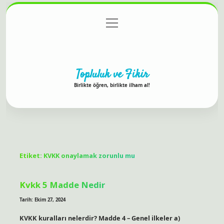
menüyü
Anasayfa
Gizlilik Politikası
Yasal Uyarı
aç
Hakkımızda
Topluluk ve Fikir
Birlikte öğren, birlikte ilham al!
Etiket:
KVKK onaylamak zorunlu mu
Kvkk 5 Madde Nedir
Tarih: Ekim 27, 2024
KVKK kuralları nelerdir? Madde 4 – Genel ilkeler a)