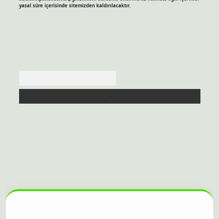
yasal süre içerisinde sitemizden kaldırılacaktır.
Arama
sitesi