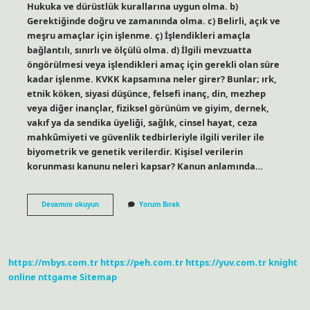
Hukuka ve dürüstlük kurallarına uygun olma. b)
Gerektiğinde doğru ve zamanında olma. c) Belirli, açık ve
meşru amaçlar için işlenme. ç) İşlendikleri amaçla
bağlantılı, sınırlı ve ölçülü olma. d) İlgili mevzuatta
öngörülmesi veya işlendikleri amaç için gerekli olan süre
kadar işlenme. KVKK kapsamına neler girer? Bunlar; ırk,
etnik köken, siyasi düşünce, felsefi inanç, din, mezhep
veya diğer inançlar, fiziksel görünüm ve giyim, dernek,
vakıf ya da sendika üyeliği, sağlık, cinsel hayat, ceza
mahkûmiyeti ve güvenlik tedbirleriyle ilgili veriler ile
biyometrik ve genetik verilerdir. Kişisel verilerin
korunması kanunu neleri kapsar? Kanun anlamında…
Kvkk
Devamını okuyun
Yorum Bırak
5
Madde
Nedir
https://mbys.com.tr
https://peh.com.tr
https://yuv.com.tr
knight
online
nttgame
Sitemap