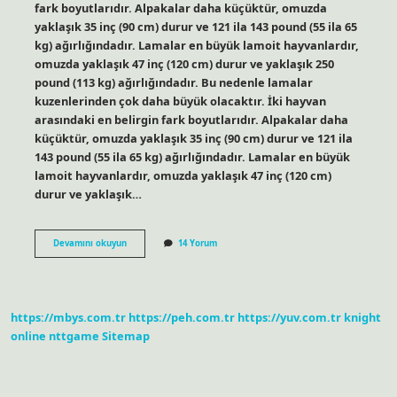
fark boyutlarıdır. Alpakalar daha küçüktür, omuzda
yaklaşık 35 inç (90 cm) durur ve 121 ila 143 pound (55 ila 65
kg) ağırlığındadır. Lamalar en büyük lamoit hayvanlardır,
omuzda yaklaşık 47 inç (120 cm) durur ve yaklaşık 250
pound (113 kg) ağırlığındadır. Bu nedenle lamalar
kuzenlerinden çok daha büyük olacaktır. İki hayvan
arasındaki en belirgin fark boyutlarıdır. Alpakalar daha
küçüktür, omuzda yaklaşık 35 inç (90 cm) durur ve 121 ila
143 pound (55 ila 65 kg) ağırlığındadır. Lamalar en büyük
lamoit hayvanlardır, omuzda yaklaşık 47 inç (120 cm)
durur ve yaklaşık…
Alpaka
Devamını okuyun
14 Yorum
Devesi
Lama
Mı
https://mbys.com.tr
https://peh.com.tr
https://yuv.com.tr
knight
online
nttgame
Sitemap