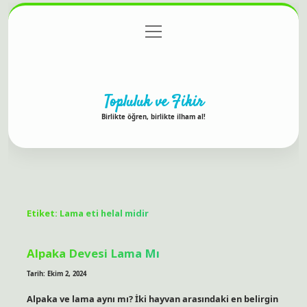
menüyü
Anasayfa
Gizlilik Politikası
Yasal Uyarı
aç
Hakkımızda
Topluluk ve Fikir
Birlikte öğren, birlikte ilham al!
Etiket:
Lama eti helal midir
Alpaka Devesi Lama Mı
Tarih: Ekim 2, 2024
Alpaka ve lama aynı mı? İki hayvan arasındaki en belirgin