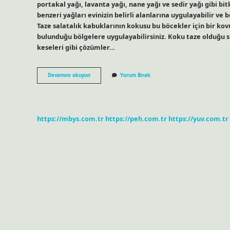
portakal yağı, lavanta yağı, nane yağı ve sedir yağı gibi bi
benzeri yağları evinizin belirli alanlarına uygulayabilir v
Taze salatalık kabuklarının kokusu bu böcekler için bir kov
bulunduğu bölgelere uygulayabilirsiniz. Koku taze olduğu 
keseleri gibi çözümler…
Hangi
Devamını okuyun
Yorum Bırak
Koku
Böcekleri
Uzaklaştırır
https://mbys.com.tr
https://peh.com.tr
https://yuv.com.tr