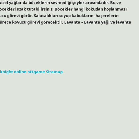
tkisel yağlar da böceklerin sevmediği şeyler arasındadır. Bu ve
e böcekleri uzak tutabilirsiniz. Böcekler hangi kokudan hoşlanmaz?
ucu görevi görür. Salatalıkları soyup kabuklarını haşerelerin
sürece kovucu görevi görecektir. Lavanta – Lavanta yağı ve lavanta
knight online
nttgame
Sitemap