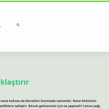
a
laştırır
, nane kokusu da böcekleri kovmada uzmandır. Nane bitkisinin
zelliklere sahiptir. Böcek gelmemesi için ne yapmalı? Limon yağı,