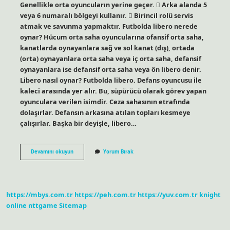
Genellikle orta oyuncuların yerine geçer.  Arka alanda 5
veya 6 numaralı bölgeyi kullanır.  Birincil rolü servis
atmak ve savunma yapmaktır. Futbolda libero nerede
oynar? Hücum orta saha oyuncularına ofansif orta saha,
kanatlarda oynayanlara sağ ve sol kanat (dış), ortada
(orta) oynayanlara orta saha veya iç orta saha, defansif
oynayanlara ise defansif orta saha veya ön libero denir.
Libero nasıl oynar? Futbolda libero. Defans oyuncusu ile
kaleci arasında yer alır. Bu, süpürücü olarak görev yapan
oyunculara verilen isimdir. Ceza sahasının etrafında
dolaşırlar. Defansın arkasına atılan topları kesmeye
çalışırlar. Başka bir deyişle, libero…
Libero
Devamını okuyun
Yorum Bırak
Nerede
Oynar
https://mbys.com.tr
https://peh.com.tr
https://yuv.com.tr
knight
online
nttgame
Sitemap