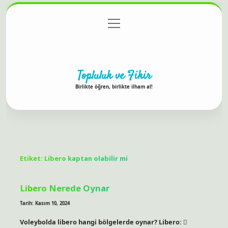
menüyü
Anasayfa
Gizlilik Politikası
Yasal Uyarı
aç
Hakkımızda
Topluluk ve Fikir
Birlikte öğren, birlikte ilham al!
Etiket:
Libero kaptan olabilir mi
Libero Nerede Oynar
Tarih: Kasım 10, 2024
Voleybolda libero hangi bölgelerde oynar? Libero: 