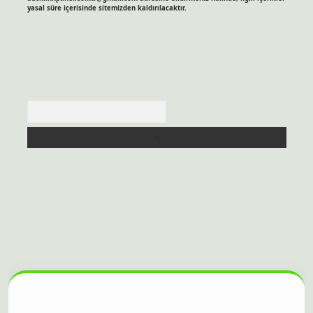
yasal süre içerisinde sitemizden kaldırılacaktır.
Arama
lbet bahis sitesi