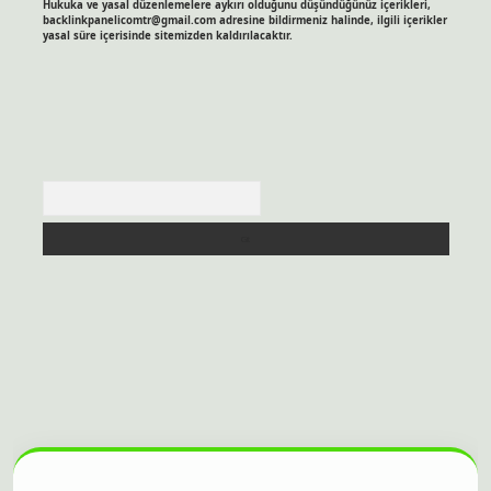
Hukuka ve yasal düzenlemelere aykırı olduğunu düşündüğünüz içerikleri,
backlinkpanelicomtr@gmail.com
adresine bildirmeniz halinde, ilgili içerikler
yasal süre içerisinde sitemizden kaldırılacaktır.
Arama
esi