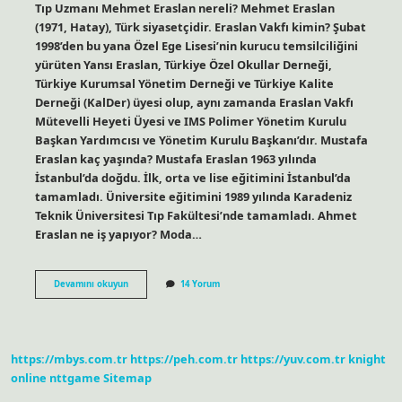
Tıp Uzmanı Mehmet Eraslan nereli? Mehmet Eraslan
(1971, Hatay), Türk siyasetçidir. Eraslan Vakfı kimin? Şubat
1998’den bu yana Özel Ege Lisesi’nin kurucu temsilciliğini
yürüten Yansı Eraslan, Türkiye Özel Okullar Derneği,
Türkiye Kurumsal Yönetim Derneği ve Türkiye Kalite
Derneği (KalDer) üyesi olup, aynı zamanda Eraslan Vakfı
Mütevelli Heyeti Üyesi ve IMS Polimer Yönetim Kurulu
Başkan Yardımcısı ve Yönetim Kurulu Başkanı’dır. Mustafa
Eraslan kaç yaşında? Mustafa Eraslan 1963 yılında
İstanbul’da doğdu. İlk, orta ve lise eğitimini İstanbul’da
tamamladı. Üniversite eğitimini 1989 yılında Karadeniz
Teknik Üniversitesi Tıp Fakültesi’nde tamamladı. Ahmet
Eraslan ne iş yapıyor? Moda…
Mehmet
Devamını okuyun
14 Yorum
Eraslan
Kimdir
Ne
Iş
Yapar
https://mbys.com.tr
https://peh.com.tr
https://yuv.com.tr
knight
online
nttgame
Sitemap