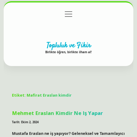
menüyü
Anasayfa
Gizlilik Politikası
Yasal Uyarı
aç
Hakkımızda
Topluluk ve Fikir
Birlikte öğren, birlikte ilham al!
Etiket:
Mafirat Eraslan kimdir
Mehmet Eraslan Kimdir Ne Iş Yapar
Tarih: Ekim 2, 2024
Mustafa Eraslan ne iş yapıyor? Geleneksel ve Tamamlayıcı