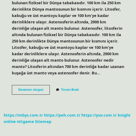
bulunan fiziksel bir Dünya tabakasıdır. 100 km ila 250 km
derinlikte Dünya mantosunun bir kısmını içerir. Litosfer,
kabuğu ve üst mantoyu kaplar ve 100 km’ye kadar
derinliklere ulaşır. Astenosferin altında, 2900 km
derinliğe ulaşan alt manto bulunur. Astenosfer, litosferin
altında bulunan fiziksel bir Dünya tabakasıdır. 100 km ila
250 km derinlikte Dünya mantosunun bir kısmını içerir.
Litosfer, kabuğu ve üst mantoyu kaplar ve 100 km’ye
kadar derinliklere ulaşır. Astenosferin altında, 2900 km
derinliğe ulaşan alt manto bulunur. Astenosfer nedir
manto? Litosferin altından 700 km derinliğe kadar uzanan
kuşağa üst manto veya astenosfer denir. Bu…
Coğrafya
Devamını okuyun
Yorum Bırak
Astenosfer
Ne
Demek
https://mbys.com.tr
https://peh.com.tr
https://yuv.com.tr
knight
online
nttgame
Sitemap