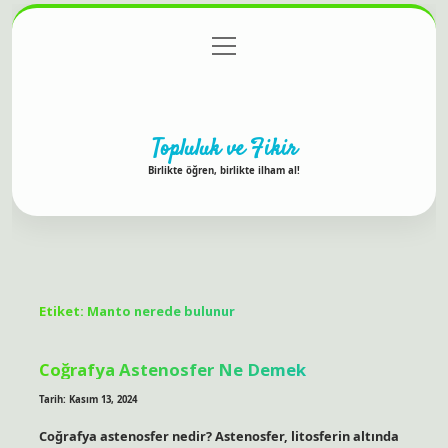
menüyü
Anasayfa
Gizlilik Politikası
Yasal Uyarı
aç
Hakkımızda
Topluluk ve Fikir
Birlikte öğren, birlikte ilham al!
Etiket:
Manto nerede bulunur
Coğrafya Astenosfer Ne Demek
Tarih: Kasım 13, 2024
Coğrafya astenosfer nedir? Astenosfer, litosferin altında