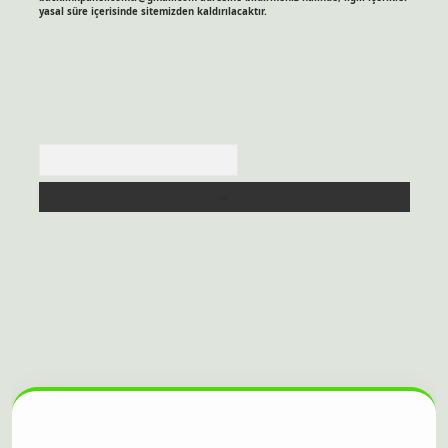
yasal süre içerisinde sitemizden kaldırılacaktır.
Arama
lbet bahis sitesi