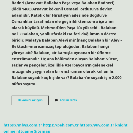
Baderi (Arnavut: Ballaban Paşa veya Balaban Badheri)
(öldü 1466) Arnavut kökenli Osmanlı ordusu ve devlet
adamıdır. Katolik bir Hıristiyan ailesinde doğdu ve
Osmanlılar tarafından ele geçirildikten sonra işe alım
olarak büyüdü. Mehmed’den Paşalk’a yükseldi. Balaban
ne il? Balaban, Şanliurfa’daki Halfeti dağılımının dörtte
biridir. Malatya Balaban Alevi mi? İnanç Balaban bir Alevi-
Bektashi-marezmuzaş topluluğudur. Balaban hangi
yöreye ait? Balaban, bir kamışla oynanan bir üfleme
enstrümanıdır. Üç ana bölümden oluşan Balaban: vücut,
sazlar ve pençeler, özellikle Azerbaycan’ın geleneksel
müziğinde yaygın olan bir enstrüman olarak kullanılır.
Balaban soyadı kaç kişide var? Balaban’ın soyadı için 2.000
nüfus sayımı…
Balaban
Devamını okuyun
Yorum Bırak
Soyu
Nereden
Gelir
https://mbys.com.tr
https://peh.com.tr
https://yuv.com.tr
knight
online
nttgame
Sitemap