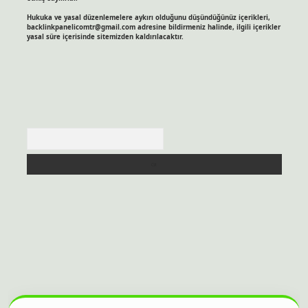
Hukuka ve yasal düzenlemelere aykırı olduğunu düşündüğünüz içerikleri,
backlinkpanelicomtr@gmail.com
adresine bildirmeniz halinde, ilgili içerikler
yasal süre içerisinde sitemizden kaldırılacaktır.
Arama
sitesi