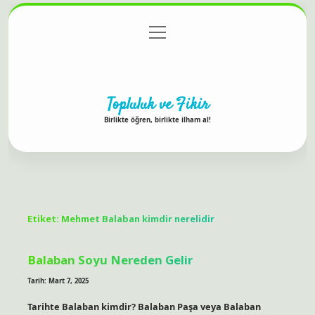
menüyü
Anasayfa
Gizlilik Politikası
Yasal Uyarı
aç
Hakkımızda
Topluluk ve Fikir
Birlikte öğren, birlikte ilham al!
Etiket:
Mehmet Balaban kimdir nerelidir
Balaban Soyu Nereden Gelir
Tarih: Mart 7, 2025
Tarihte Balaban kimdir? Balaban Paşa veya Balaban